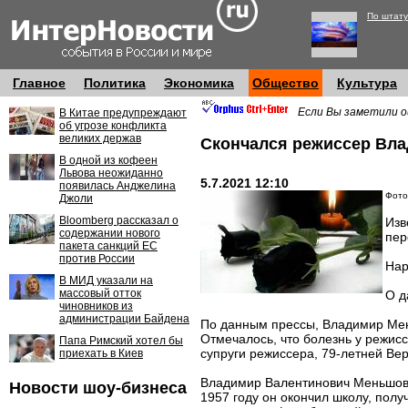
По штату
Главное
Политика
Экономика
Общество
Культура
Если Вы заметили о
В Китае предупреждают
об угрозе конфликта
великих держав
Скончался режиссер Вл
В одной из кофеен
Львова неожиданно
5.7.2021 12:10
появилась Анджелина
Фото
Джоли
Bloomberg рассказал о
Изв
содержании нового
пер
пакета санкций ЕС
против России
Нар
В МИД указали на
массовый отток
О д
чиновников из
администрации Байдена
По данным прессы, Владимир Мен
Отмечалось, что болезнь у режис
Папа Римский хотел бы
супруги режиссера, 79-летней Ве
приехать в Киев
Владимир Валентинович Меньшов р
Новости шоу-бизнеса
1957 году он окончил школу, пол