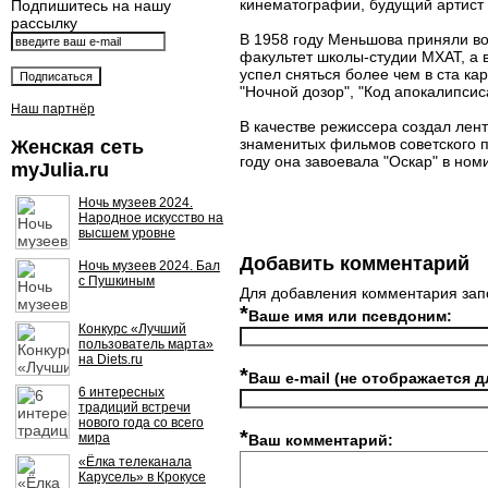
кинематографии, будущий артист 
Подпишитесь на нашу
рассылку
В 1958 году Меньшова приняли во
факультет школы-студии МХАТ, а 
успел сняться более чем в ста ка
"Ночной дозор", "Код апокалипсис
Наш партнёр
В качестве режиссера создал лент
знаменитых фильмов советского п
Женская сеть
году она завоевала "Оскар" в но
myJulia.ru
Ночь музеев 2024.
Народное искусство на
высшем уровне
Добавить комментарий
Ночь музеев 2024. Бал
с Пушкиным
Для добавления комментария зап
*
Ваше имя или псевдоним:
Конкурс «Лучший
пользователь марта»
на Diets.ru
*
Ваш e-mail (не отображается д
6 интересных
традиций встречи
нового года со всего
*
мира
Ваш комментарий:
«Ёлка телеканала
Карусель» в Крокусе