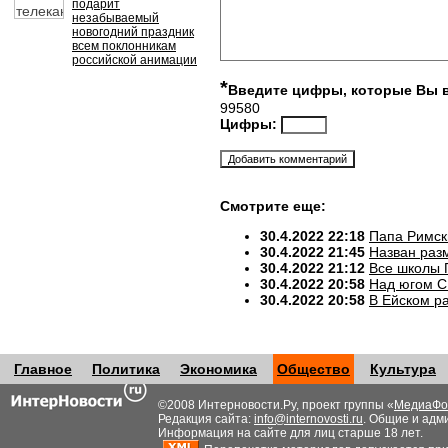
подарит
незабываемый
новогодний праздник
всем поклонникам
российской анимации
*
Введите цифры, которые Вы 
99580
Цифры:
Смотрите еще:
30.4.2022 22:18
Папа Римск
30.4.2022 21:45
Назван разм
30.4.2022 21:12
Все школы 
30.4.2022 20:58
Над югом С
30.4.2022 20:58
В Ейском р
Главное
Политика
Экономика
Общество
Культура
©2008 Интерновости.Ру, проект группы «
МедиаФо
Редакция сайта:
info@internovosti.ru
. Общие и адм
Информация на сайте для лиц старше 18 лет.