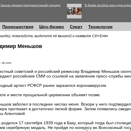
 Канзас прошел разрушительный торнадо
В Киеве погибла еще одна журн
Происшествия
Шоу-бизнес
Спорт
Технологии
шибку, пожалуйста, выделите её мышкой и нажмите Ctrl+Enter
адимир Меньшов
: vk.com
естный советский и российский режиссер Владимир Меньшов сконча
едают российские СМИ со ссылкой на заявление пресс-службы ки
одный артист РСФСР ранее заразился коронавирусом.
ате и месте прощальной церемонии объявят позже.
ьшов заболел в последних числах июня. Вскоре у него подтверди
сера протекает в достаточно легкой форме. Затем появились сведе
ры Алентовой.
одился 17 сентября 1939 года в Баку, который тогда был столице
учив серебряную медаль. Не пройдя по конкурсу во Всесоюзный гос