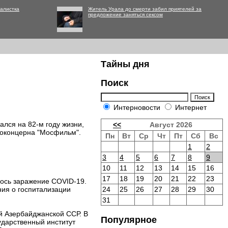
алистка
Житель Урала до смерти забил приятелей за
предложение заняться сексом
Тайны дня
Поиск
Интерновости
Интернет
лся на 82-м году жизни,
<<
Август 2026
ноконцерна "Мосфильм".
Пн
Вт
Ср
Чт
Пт
Сб
Вс
1
2
3
4
5
6
7
8
9
10
11
12
13
14
15
16
17
18
19
20
21
22
23
лось заражение COVID-19.
ния о госпитализации
24
25
26
27
28
29
30
31
й Азербайджанской ССР. В
Популярное
ударственный институт