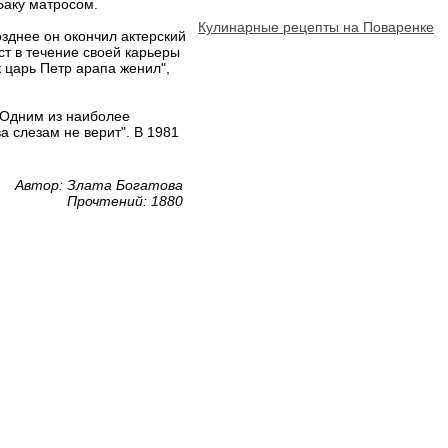
Баку матросом.
Кулинарные рецепты на Поваренке
зднее он окончил актерский
ст в течение своей карьеры
к царь Петр арапа женил",
. Одним из наиболее
 слезам не верит". В 1981
Автор: Злата Богатова
Прочтений: 1880