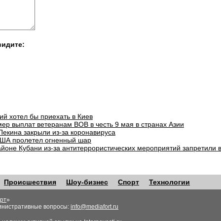
видите:
ий хотел бы приехать в Киев
ер выплат ветеранам ВОВ в честь 9 мая в странах Азии
Пекина закрыли из-за коронавируса
ША пролетел огненный шар
айоне Кубани из-за антитеррористических мероприятий запретили 
Происшествия
Шоу-бизнес
Спорт
Технологии
рт
»
инистративные вопросы:
info@mediafort.ru