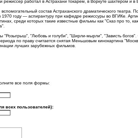
и режиссер работал в Астрахани токарем, в Воркуте шахтером и в 
 вспомогательный состав Астраханского драматического театра. По
в 1970 году — аспирантуру при кафедре режиссуры во ВГИКе. Арти
ртинах, среди которых такие известные фильмы как "Сказ про то, ка
а".
ы "Розыгрыш", "Любовь и голуби", "Ширли-мырли", "Зависть богов"
ериода по праву считается снятая Меньшовым кинокартина "Москва
минации лучших зарубежных фильмов.
олните все поля формы:
ля всех пользователей):