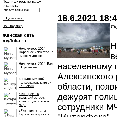
Подпишитесь на нашу
рассылку
18.6.2021 18:
Фо
Наш партнёр
Женская сеть
myJulia.ru
Н
Ночь музеев 2024.
Народное искусство на
в
высшем уровне
населенному 
Ночь музеев 2024. Бал
с Пушкиным
Алексинского 
Конкурс «Лучший
пользователь марта»
области, появ
на Diets.ru
дежурят поли
6 интересных
традиций встречи
нового года со всего
сотрудники М
мира
«Ёлка телеканала
Карусель» в Крокусе