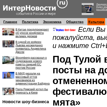
Линднер:
будет пл
российск
Главное
Политика
Экономика
Общество
Культура
Если Вы
В Китае предупреждают
об угрозе конфликта
пожалуйста, вы
великих держав
В одной из кофеен
и нажмите Ctrl+
Львова неожиданно
появилась Анджелина
Джоли
Под Тулой
Bloomberg рассказал о
содержании нового
пакета санкций ЕС
посты на д
против России
В МИД указали на
массовый отток
отмененно
чиновников из
администрации Байдена
фестивалю
Папа Римский хотел бы
приехать в Киев
мята»
Новости шоу-бизнеса