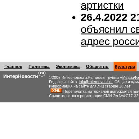
артистки
26.4.2022 2
объяснил с
адрес росс
Главное
Политика
Экономика
Общество
Культура
©2008 Интерновости.Ру, проект группы «
МедиаФо
Редакция сайта:
info@internovosti.ru
. Общие и адм
Информация на сайте для лиц старше 18 лет.
Перепечатка материалов допускается при н
Свидетельство о регистрации СМИ Эл №ФС77-32