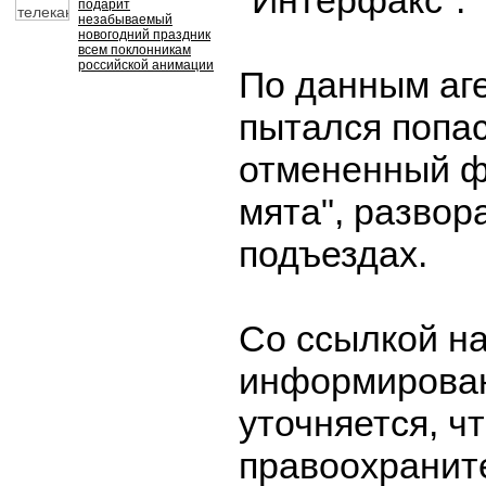
"Интерфакс".
подарит
незабываемый
новогодний праздник
всем поклонникам
российской анимации
По данным аге
пытался попас
отмененный ф
мята", развор
подъездах.
Со ссылкой н
информирован
уточняется, ч
правоохранит