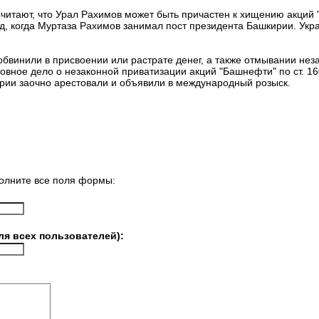
читают, что Урал Рахимов может быть причастен к хищению акций
д, когда Муртаза Рахимов занимал пост президента Башкирии. Ук
бвинили в присвоении или растрате денег, а также отмывании нез
овное дело о незаконной приватизации акций "Башнефти" по ст. 160 
ирии заочно арестовали и объявили в международный розыск.
олните все поля формы:
ля всех пользователей):