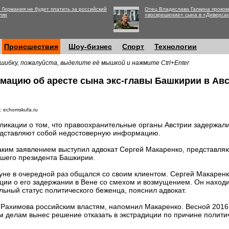
 Германия не будет платить за российский
Отец Владислава Галкина проко
лях
«воскрешение» сына в «Диверса
Происшествия
Шоу-бизнес
Спорт
Технологии
шибку, пожалуйста, выделите её мышкой и нажмите Ctrl+Enter
мацию об аресте сына экс-главы Башкирии в Ав
: echomskufa.ru
ликации о том, что правоохранительные органы Австрии задержал
дставляют собой недостоверную информацию.
аким заявлением выступил адвокат Сергей Макаренко, представл
шего президента Башкирии.
уне в очередной раз общался со своим клиентом. Сергей Макаренк
ции о его задержании в Вене со смехом и возмущением. Он находи
льный статус политического беженца, пояснил адвокат.
 Рахимова российским властям, напомнил Макаренко. Весной 2016
м делам вынес решение отказать в экстрадиции по причине полити