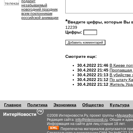
подарит
незабываемый
новогодний праздник
всем поклонникам
российской анимации
*
Введите цифры, которые Вы 
12239
Цифры:
Смотрите еще:
30.4.2022 21:46
В Киеве по
30.4.2022 21:45
Пропавшая 
30.4.2022 21:13
В убийстве
30.4.2022 21:12
По штату К
30.4.2022 21:12
Житель Ура
Главное
Политика
Экономика
Общество
Культура
©2008 Интерновости.Ру, проект группы «
МедиаФо
Редакция сайта:
info@internovosti.ru
. Общие и адм
Информация на сайте для лиц старше 18 лет.
Перепечатка материалов допускается при н