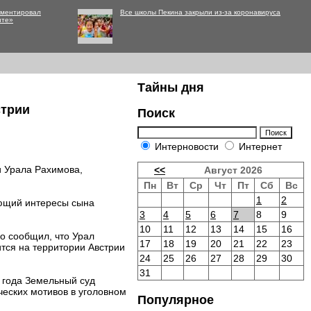
мментировал
Все школы Пекина закрыли из-за коронавируса
нте»
Тайны дня
стрии
Поиск
Интерновости
Интернет
и Урала Рахимова,
<<
Август 2026
Пн
Вт
Ср
Чт
Пт
Сб
Вс
1
2
яющий интересы сына
3
4
5
6
7
8
9
10
11
12
13
14
15
16
о сообщил, что Урал
17
18
19
20
21
22
23
тся на территории Австрии
24
25
26
27
28
29
30
31
 года Земельный суд
ческих мотивов в уголовном
Популярное