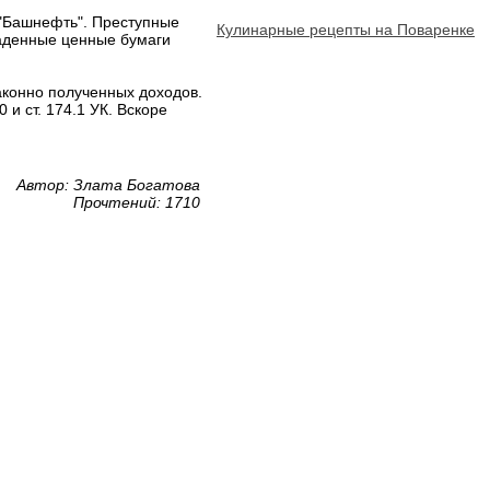
 "Башнефть". Преступные
Кулинарные рецепты на Поваренке
раденные ценные бумаги
аконно полученных доходов.
и ст. 174.1 УК. Вскоре
Автор: Злата Богатова
Прочтений: 1710