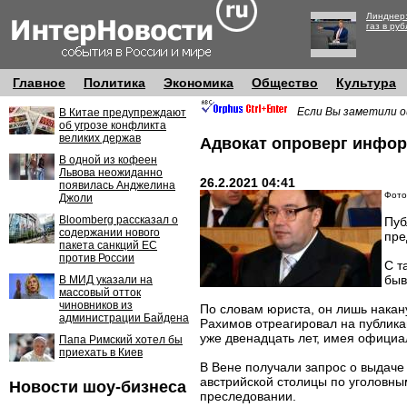
Линднер:
газ в руб
Главное
Политика
Экономика
Общество
Культура
Если Вы заметили о
В Китае предупреждают
об угрозе конфликта
великих держав
Адвокат опроверг инфор
В одной из кофеен
Львова неожиданно
26.2.2021 04:41
появилась Анджелина
Фото
Джоли
Bloomberg рассказал о
Пуб
содержании нового
пре
пакета санкций ЕС
против России
С т
быв
В МИД указали на
массовый отток
чиновников из
По словам юриста, он лишь накан
администрации Байдена
Рахимов отреагировал на публика
уже двенадцать лет, имея официа
Папа Римский хотел бы
приехать в Киев
В Вене получали запрос о выдаче
австрийской столицы по уголовны
Новости шоу-бизнеса
преследовании.