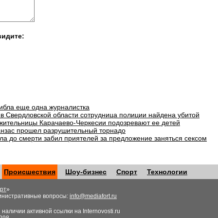
видите:
гибла еще одна журналистка
в Свердловской области сотрудница полиции найдена убитой
 жительницы Карачаево-Черкесии подозревают ее детей
анзас прошел разрушительный торнадо
ла до смерти забил приятелей за предложение заняться сексом
Происшествия
Шоу-бизнес
Спорт
Технологии
рт
»
инистративные вопросы:
info@mediafort.ru
аличии активной ссылки на Internovosti.ru