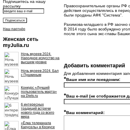
Подпишитесь на нашу
Правоохранительные органы РФ с
рассылку
действия осуществлялись в перио
были проданы АФК "Система".
Рахимова-младшего в РФ заочно о
В 2014 году было возбуждено угол
Наш партнёр
после этого сына экс-главы Башк
Женская сеть
myJulia.ru
Ночь музеев 2024.
Народное искусство на
высшем уровне
Добавить комментарий
Ночь музеев 2024. Бал
Для добавления комментария зап
с Пушкиным
*
Ваше имя или псевдоним:
Конкурс «Лучший
пользователь марта»
*
на Diets.ru
Ваш e-mail (не отображается д
6 интересных
традиций встречи
*
Ваш комментарий:
нового года со всего
мира
«Ёлка телеканала
Карусель» в Крокусе