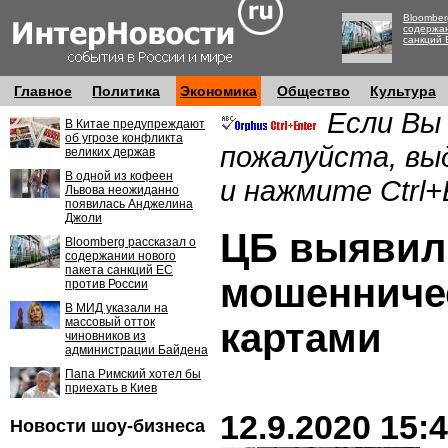
Bloomber
содержан
санкций 
Главное
Политика
Экономика
Общество
Культура
Если Вы
В Китае предупреждают
об угрозе конфликта
пожалуйста, вы
великих держав
В одной из кофеен
и нажмите Ctrl+
Львова неожиданно
появилась Анджелина
Джоли
ЦБ выявил
Bloomberg рассказал о
содержании нового
пакета санкций ЕС
мошенниче
против России
В МИД указали на
массовый отток
картами
чиновников из
администрации Байдена
Папа Римский хотел бы
приехать в Киев
12.9.2020 15:
Новости шоу-бизнеса