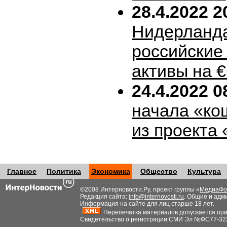
28.4.2022 2
Нидерланда
российские
активы на 
24.4.2022 0
начала «ко
из проекта
Главное
Политика
Экономика
Общество
Культура
©2008 Интерновости.Ру, проект группы «
МедиаФо
Редакция сайта:
info@internovosti.ru
. Общие и адм
Информация на сайте для лиц старше 18 лет.
Перепечатка материалов допускается при н
Свидетельство о регистрации СМИ Эл №ФС77-32