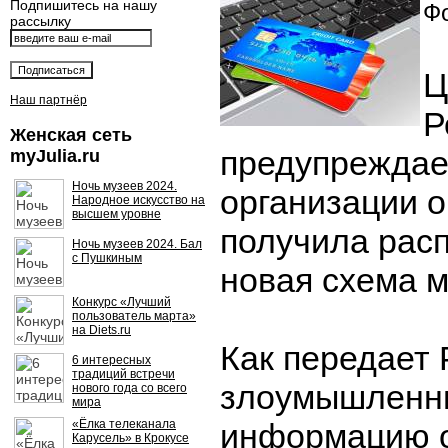
Подпишитесь на нашу
Фо
рассылку
Ц
Наш партнёр
Р
Женская сеть
предупреждае
myJulia.ru
Ночь музеев 2024.
организации о
Народное искусство на
высшем уровне
получила рас
Ночь музеев 2024. Бал
с Пушкиным
новая схема 
Конкурс «Лучший
пользователь марта»
на Diets.ru
Как передает 
6 интересных
традиций встречи
злоумышленни
нового года со всего
мира
«Ёлка телеканала
информацию о
Карусель» в Крокусе