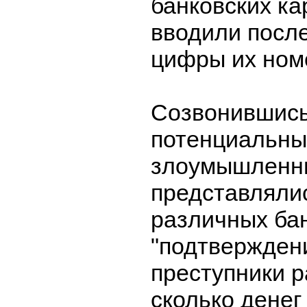
банковских ка
вводили посл
цифры их ном
Созвонившись
потенциальны
злоумышленн
представляли
различных бан
"подтверждени
преступники р
сколько денег