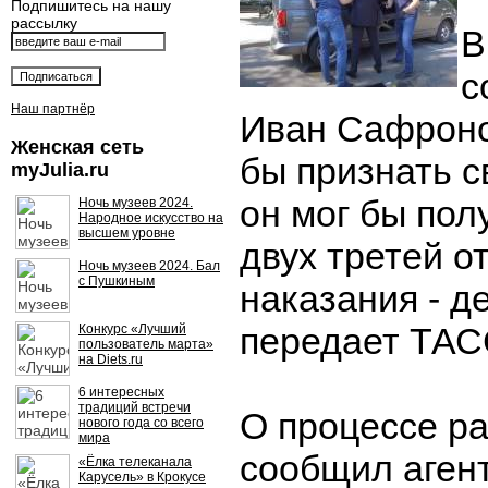
Подпишитесь на нашу
рассылку
В
с
Наш партнёр
Иван Сафроно
Женская сеть
бы признать с
myJulia.ru
он мог бы пол
Ночь музеев 2024.
Народное искусство на
высшем уровне
двух третей о
Ночь музеев 2024. Бал
с Пушкиным
наказания - де
передает ТАС
Конкурс «Лучший
пользователь марта»
на Diets.ru
6 интересных
традиций встречи
О процессе р
нового года со всего
мира
сообщил агент
«Ёлка телеканала
Карусель» в Крокусе