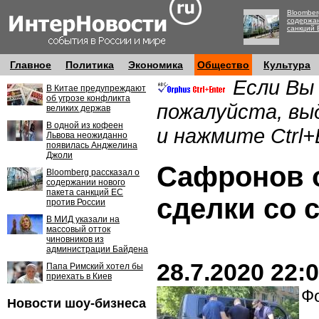
Bloomber
содержан
санкций 
Главное
Политика
Экономика
Общество
Культура
Если Вы
В Китае предупреждают
об угрозе конфликта
пожалуйста, вы
великих держав
В одной из кофеен
и нажмите Ctrl+
Львова неожиданно
появилась Анджелина
Джоли
Сафронов о
Bloomberg рассказал о
содержании нового
пакета санкций ЕС
сделки со 
против России
В МИД указали на
массовый отток
чиновников из
администрации Байдена
28.7.2020 22:
Папа Римский хотел бы
приехать в Киев
Фо
Новости шоу-бизнеса