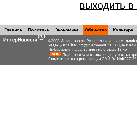
выходить в
Главное
Политика
Экономика
Общество
Культура
©2008 Интерновости.Ру, проект группы «
МедиаФо
Редакция сайта:
info@internovosti.ru
. Общие и адм
Информация на сайте для лиц старше 18 лет.
Перепечатка материалов допускается при н
Свидетельство о регистрации СМИ Эл №ФС77-32