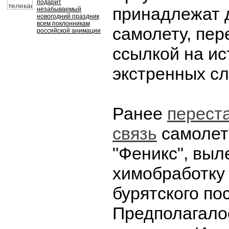
подарит
принадлежат 
незабываемый
новогодний праздник
всем поклонникам
самолету, пер
российской анимации
ссылкой на ис
экстренных сл
Ранее
перест
связь
самолет
"Феникс", выл
химобработку 
бурятского по
Предполагалос