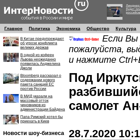
Линднер:
будет пл
российск
Главное
Политика
Экономика
Общество
Культура
Если Вы
В Китае предупреждают
об угрозе конфликта
пожалуйста, вы
великих держав
В одной из кофеен
и нажмите Ctrl+
Львова неожиданно
появилась Анджелина
Джоли
Под Иркутс
Bloomberg рассказал о
содержании нового
пакета санкций ЕС
разбившийс
против России
В МИД указали на
массовый отток
самолет Ан
чиновников из
администрации Байдена
Папа Римский хотел бы
приехать в Киев
28.7.2020 10:
Новости шоу-бизнеса