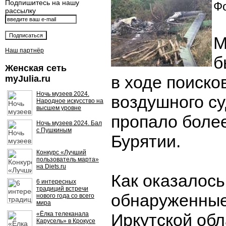
Подпишитесь на нашу
Фо
рассылку
М
Наш партнёр
б
Женская сеть
в ходе поиско
myJulia.ru
Ночь музеев 2024.
воздушного су
Народное искусство на
высшем уровне
пропало более
Ночь музеев 2024. Бал
с Пушкиным
Бурятии.
Конкурс «Лучший
пользователь марта»
на Diets.ru
Как оказалось
6 интересных
традиций встречи
обнаруженные
нового года со всего
мира
«Ёлка телеканала
Иркутской обл
Карусель» в Крокусе