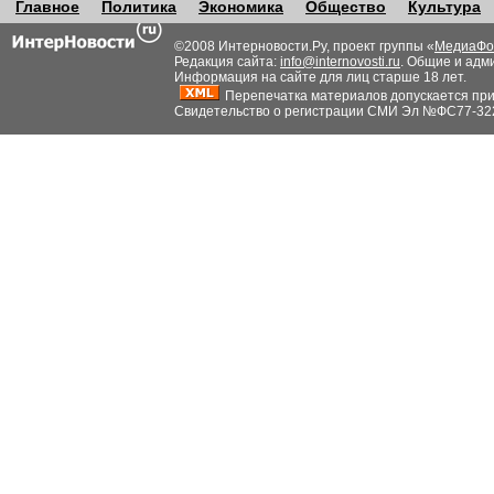
Главное
Политика
Экономика
Общество
Культура
©2008 Интерновости.Ру, проект группы «
МедиаФо
Редакция сайта:
info@internovosti.ru
. Общие и адм
Информация на сайте для лиц старше 18 лет.
Перепечатка материалов допускается при н
Свидетельство о регистрации СМИ Эл №ФС77-32