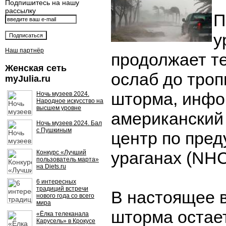
Подпишитесь на нашу
рассылку
П
у
Наш партнёр
продолжает те
Женская сеть
ослаб до троп
myJulia.ru
шторма, инфо
Ночь музеев 2024.
Народное искусство на
высшем уровне
американский
Ночь музеев 2024. Бал
с Пушкиным
центр по пре
ураганах (NHC
Конкурс «Лучший
пользователь марта»
на Diets.ru
6 интересных
традиций встречи
В настоящее 
нового года со всего
мира
шторма остае
«Ёлка телеканала
Карусель» в Крокусе