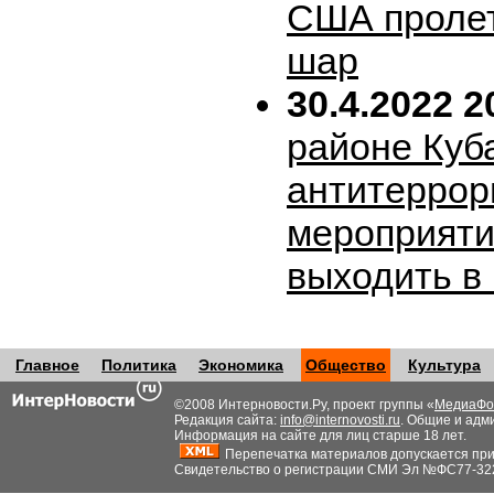
США пролет
шар
30.4.2022 2
районе Куб
антитеррор
мероприяти
выходить в
Главное
Политика
Экономика
Общество
Культура
©2008 Интерновости.Ру, проект группы «
МедиаФо
Редакция сайта:
info@internovosti.ru
. Общие и адм
Информация на сайте для лиц старше 18 лет.
Перепечатка материалов допускается при н
Свидетельство о регистрации СМИ Эл №ФС77-32