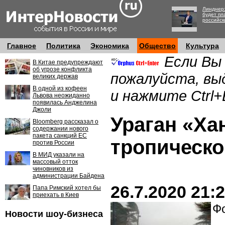
Линднер:
будет пл
российск
Главное
Политика
Экономика
Общество
Культура
Если Вы
В Китае предупреждают
об угрозе конфликта
пожалуйста, вы
великих держав
В одной из кофеен
и нажмите Ctrl+
Львова неожиданно
появилась Анджелина
Джоли
Ураган «Ха
Bloomberg рассказал о
содержании нового
пакета санкций ЕС
тропическо
против России
В МИД указали на
массовый отток
чиновников из
администрации Байдена
26.7.2020 21:
Папа Римский хотел бы
приехать в Киев
Фо
Новости шоу-бизнеса