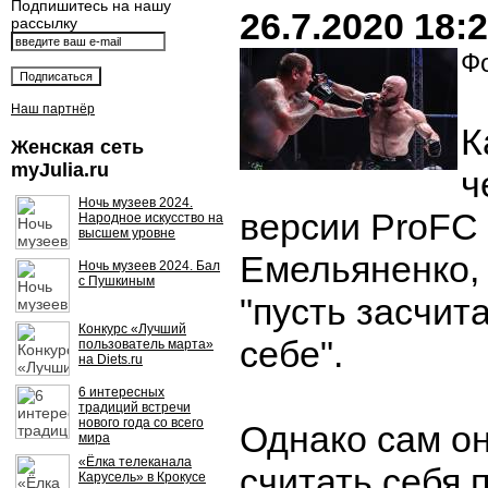
Подпишитесь на нашу
26.7.2020 18:
рассылку
Фо
Наш партнёр
К
Женская сеть
myJulia.ru
ч
Ночь музеев 2024.
версии ProFC
Народное искусство на
высшем уровне
Емельяненко, 
Ночь музеев 2024. Бал
с Пушкиным
"пусть засчит
Конкурс «Лучший
себе".
пользователь марта»
на Diets.ru
6 интересных
традиций встречи
нового года со всего
Однако сам о
мира
«Ёлка телеканала
считать себя 
Карусель» в Крокусе