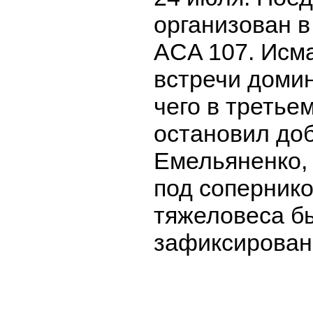
организован в
ACA 107. Исм
встречи доми
чего в третье
остановил до
Емельяненко,
под соперник
тяжеловеса б
зафиксирован