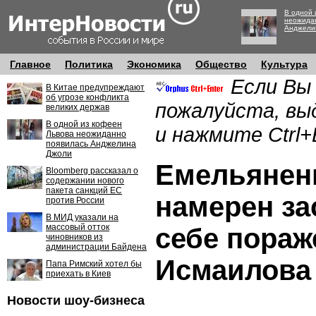
В одной 
неожида
Анджели
Главное
Политика
Экономика
Общество
Культура
Если Вы
В Китае предупреждают
об угрозе конфликта
пожалуйста, вы
великих держав
В одной из кофеен
и нажмите Ctrl+
Львова неожиданно
появилась Анджелина
Джоли
Емельянен
Bloomberg рассказал о
содержании нового
пакета санкций ЕС
намерен з
против России
В МИД указали на
массовый отток
себе пораж
чиновников из
администрации Байдена
Исмаилова
Папа Римский хотел бы
приехать в Киев
Новости шоу-бизнеса