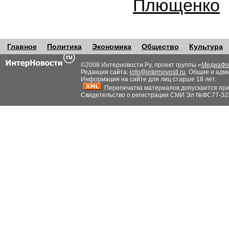
Плющенко
Главное
Политика
Экономика
Общество
Культура
©2008 Интерновости.Ру, проект группы «
МедиаФо
Редакция сайта:
info@internovosti.ru
. Общие и адм
Информация на сайте для лиц старше 18 лет.
Перепечатка материалов допускается при н
Свидетельство о регистрации СМИ Эл №ФС77-32