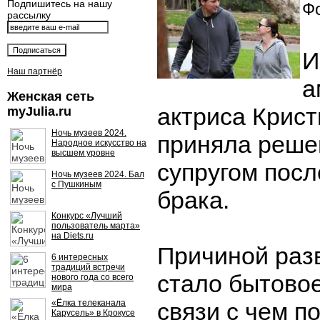
Подпишитесь на нашу
Фо
рассылку
И
Наш партнёр
а
Женская сеть
актриса Крис
myJulia.ru
Ночь музеев 2024.
приняла реше
Народное искусство на
высшем уровне
супругом посл
Ночь музеев 2024. Бал
с Пушкиным
брака.
Конкурс «Лучший
пользователь марта»
на Diets.ru
Причиной раз
6 интересных
традиций встречи
стало бытовое
нового года со всего
мира
«Ёлка телеканала
связи с чем п
Карусель» в Крокусе