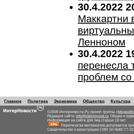
30.4.2022 2
Маккартни 
виртуальн
Ленноном
30.4.2022 1
перенесла т
проблем со
Главное
Политика
Экономика
Общество
Культура
©2008 Интерновости.Ру, проект группы «
МедиаФо
Редакция сайта:
info@internovosti.ru
. Общие и адм
Информация на сайте для лиц старше 18 лет.
Перепечатка материалов допускается при н
Свидетельство о регистрации СМИ Эл №ФС77-32