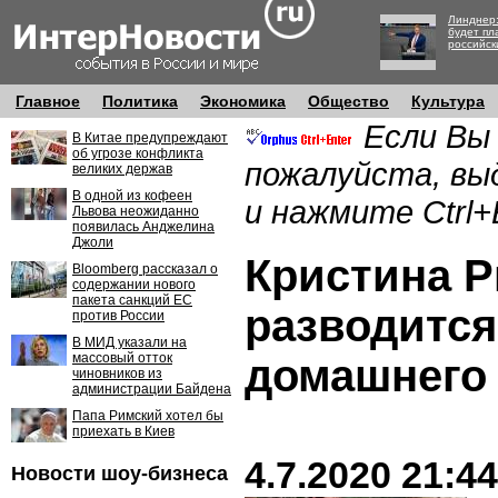
Линднер:
будет пл
российск
Главное
Политика
Экономика
Общество
Культура
Если Вы
В Китае предупреждают
об угрозе конфликта
пожалуйста, вы
великих держав
В одной из кофеен
и нажмите Ctrl+
Львова неожиданно
появилась Анджелина
Джоли
Кристина 
Bloomberg рассказал о
содержании нового
пакета санкций ЕС
разводится
против России
В МИД указали на
массовый отток
домашнего
чиновников из
администрации Байдена
Папа Римский хотел бы
приехать в Киев
4.7.2020 21:44
Новости шоу-бизнеса