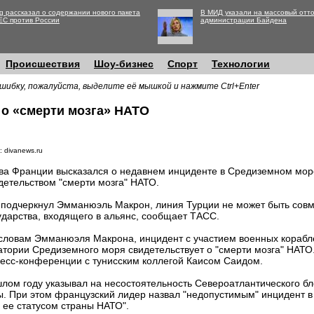
g рассказал о содержании нового пакета
В МИД указали на массовый отто
ЕС против России
администрации Байдена
Происшествия
Шоу-бизнес
Спорт
Технологии
шибку, пожалуйста, выделите её мышкой и нажмите Ctrl+Enter
 о «смерти мозга» НАТО
: divanews.ru
ва Франции высказался о недавнем инциденте в Средиземном море
детельством "смерти мозга" НАТО.
 подчеркнул Эмманюэль Макрон, линия Турции не может быть совм
ударства, входящего в альянс, сообщает ТАСС.
словам Эмманюэля Макрона, инцидент с участием военных корабл
атории Средиземного моря свидетельствует о "смерти мозга" НАТО
ресс-конференции с тунисским коллегой Каисом Саидом.
лом году указывал на несостоятельность Североатлантического бл
ты. При этом французский лидер назвал "недопустимым" инцидент 
 ее статусом страны НАТО".