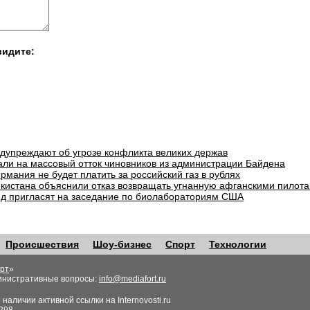
видите:
едупреждают об угрозе конфликта великих держав
али на массовый отток чиновников из администрации Байдена
рмания не будет платить за российский газ в рублях
екистана объяснили отказ возвращать угнанную афганскими пилота
д пригласят на заседание по биолабораториям США
Происшествия
Шоу-бизнес
Спорт
Технологии
рт
»
инистративные вопросы:
info@mediafort.ru
аличии активной ссылки на Internovosti.ru