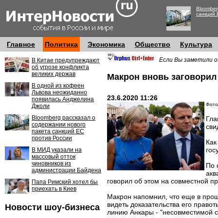
Bloomber
санкций 
Главное
Политика
Экономика
Общество
Культура
Если Вы заметили о
В Китае предупреждают
об угрозе конфликта
великих держав
Макрон вновь заговорил
В одной из кофеен
Львова неожиданно
23.6.2020 11:26
появилась Анджелина
Фото
Джоли
Bloomberg рассказал о
Гла
содержании нового
сви
пакета санкций ЕС
против России
Как
гос
В МИД указали на
массовый отток
чиновников из
По 
администрации Байдена
акв
говорил об этом на совместной п
Папа Римский хотел бы
приехать в Киев
Макрон напомнил, что еще в прош
видеть доказательства его право
Новости шоу-бизнеса
линию Анкары - "несовместимой с