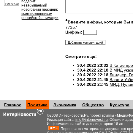
подарит
незабываемый
новогодний праздник
всем поклонникам
российской анимации
*
Введите цифры, которые Вы 
77357
Цифры:
Смотрите еще:
30.4.2022 23:32
В Китае пр
30.4.2022 22:18
В МИД указ
30.4.2022 22:18
Линднер: Ге
30.4.2022 21:45
Власти Узб
30.4.2022 21:45
МИД: Нулан
Главное
Политика
Экономика
Общество
Культура
©2008 Интерновости.Ру, проект группы «
МедиаФо
Редакция сайта:
info@internovosti.ru
. Общие и адм
Информация на сайте для лиц старше 18 лет.
Перепечатка материалов допускается при н