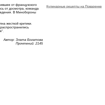
пившее от французского
Кулинарные рецепты на Поваренке
сь от досмотра, команда
ведения. В Минобороны
на жесткой критики.
 распространились
я".
Автор: Злата Богатова
Прочтений: 2145