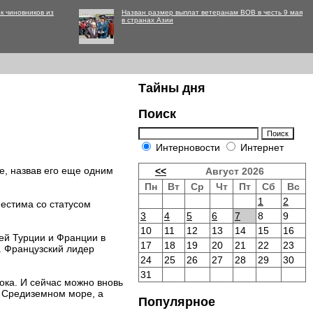
к чиновников из
Назван размер выплат ветеранам ВОВ в честь 9 мая
в странах Азии
Тайны дня
Поиск
Интерновости
Интернет
, назвав его еще одним
<<
Август 2026
Пн
Вт
Ср
Чт
Пт
Сб
Вс
1
2
естима со статусом
3
4
5
6
7
8
9
10
11
12
13
14
15
16
ей Турции и Франции в
17
18
19
20
21
22
23
. Французский лидер
24
25
26
27
28
29
30
31
ока. И сейчас можно вновь
в Средиземном море, а
Популярное