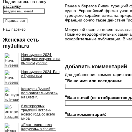
Подпишитесь на нашу
Ранее у берегов Ливии турецкий 
рассылку
судна. Европейский фрегат участ
турецкого корабля взяла на приц
Франции сочло такие действия "и
Минувшей осенью после высказыв
Наш партнёр
Помимо неодобрительных замечани
оскорбительные публикации. В ча
Женская сеть
myJulia.ru
Ночь музеев 2024.
Народное искусство на
высшем уровне
Добавить комментарий
Ночь музеев 2024. Бал
Для добавления комментария зап
с Пушкиным
*
Ваше имя или псевдоним:
Конкурс «Лучший
пользователь марта»
*
на Diets.ru
Ваш e-mail (не отображается д
6 интересных
традиций встречи
*
Ваш комментарий:
нового года со всего
мира
«Ёлка телеканала
Карусель» в Крокусе