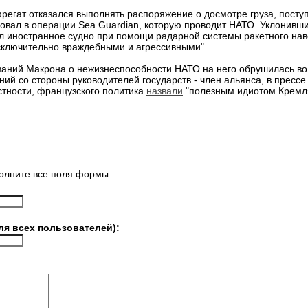
фрегат отказался выполнять распоряжение о досмотре груза, посту
вовал в операции Sea Guardian, которую проводит НАТО. Уклонивши
ел иностранное судно при помощи радарной системы ракетного на
сключительно враждебными и агрессивными".
аний Макрона о нежизнеспособности НАТО на него обрушилась вол
й со стороны руководителей государств - член альянса, в прессе
стности, французского политика
назвали
"полезным идиотом Кремл
олните все поля формы:
ля всех пользователей):