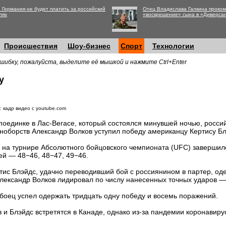
 Германия не будет платить за российский
Отец Владислава Галкина проко
лях
«воскрешение» сына в «Диверса
Происшествия
Шоу-бизнес
Спорт
Технологии
шибку, пожалуйста, выделите её мышкой и нажмите Ctrl+Enter
у
: кадр видео с youtube.com
поединке в Лас-Вегасе, который состоялся минувшей ночью, росс
ноборств Александр Волков уступил победу американцу Кертису Бл
 на турнире Абсолютного бойцовского чемпионата (UFC) заверши
ей — 48−46, 48−47, 49−46.
тис Блэйдс, удачно переводивший бой с россиянином в партер, о
Александр Волков лидировал по числу нанесенных точных ударов —
боец успел одержать тридцать одну победу и восемь поражений.
в и Блэйдс встретятся в Канаде, однако из-за пандемии коронавир