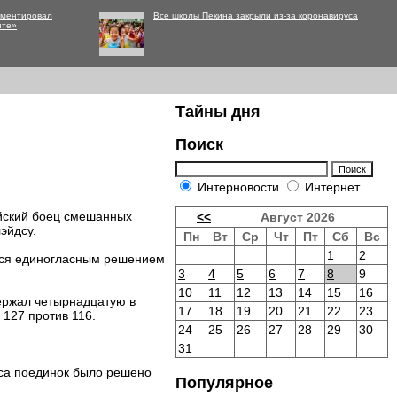
мментировал
Все школы Пекина закрыли из-за коронавируса
нте»
Тайны дня
Поиск
Интерновости
Интернет
ийский боец смешанных
<<
Август 2026
эйдсу.
Пн
Вт
Ср
Чт
Пт
Сб
Вс
1
2
лся единогласным решением
3
4
5
6
7
8
9
10
11
12
13
14
15
16
держал четырнадцатую в
17
18
19
20
21
22
23
 127 против 116.
24
25
26
27
28
29
30
31
уса поединок было решено
Популярное