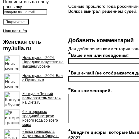
Подпишитесь на нашу
Осенью прошлого года россиянин 
рассылку
Волков выиграл решением судей.
Наш партнёр
Добавить комментарий
Женская сеть
myJulia.ru
Для добавления комментария зап
*
Ваше имя или псевдоним:
Ночь музеев 2024.
Народное искусство на
высшем уровне
*
Ваш e-mail (не отображается д
Ночь музеев 2024. Бал
с Пушкиным
*
Ваш комментарий:
Конкурс «Лучший
пользователь марта»
на Diets.ru
6 интересных
традиций встречи
нового года со всего
мира
*
«Ёлка телеканала
Введите цифры, которые Вы 
Карусель» в Крокусе
62027