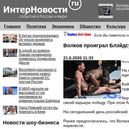
Линднер:
газ в руб
Главное
Политика
Экономика
Общество
Культура
Если Вы заметили о
В Китае предупреждают
об угрозе конфликта
великих держав
Волков проиграл Блэйдс
В одной из кофеен
Львова неожиданно
21.6.2020 11:33
появилась Анджелина
Фото
Джоли
Bloomberg рассказал о
На 
содержании нового
еди
пакета санкций ЕС
против России
Бой
суд
В МИД указали на
массовый отток
чиновников из
Кер
администрации Байдена
своей карьере победу. При этом 
Папа Римский хотел бы
На сегодняшний день российский 
приехать в Киев
Ранее предполагалось, что Волко
Новости шоу-бизнеса
перенести.