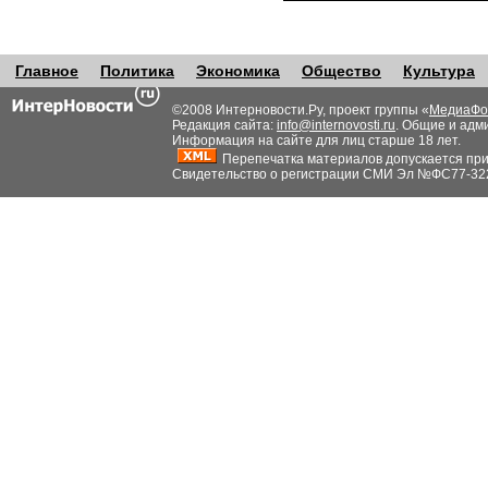
Главное
Политика
Экономика
Общество
Культура
©2008 Интерновости.Ру, проект группы «
МедиаФо
Редакция сайта:
info@internovosti.ru
. Общие и адм
Информация на сайте для лиц старше 18 лет.
Перепечатка материалов допускается при н
Свидетельство о регистрации СМИ Эл №ФС77-32