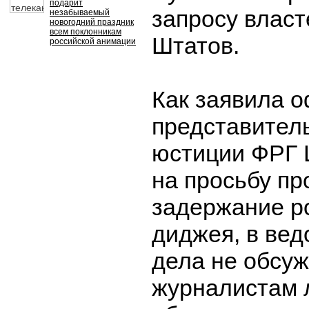
подарит
запросу влас
незабываемый
новогодний праздник
всем поклонникам
Штатов.
российской анимации
Как заявила 
представител
юстиции ФРГ 
на просьбу п
задержание р
диджея, в ве
дела не обсуж
журналистам 