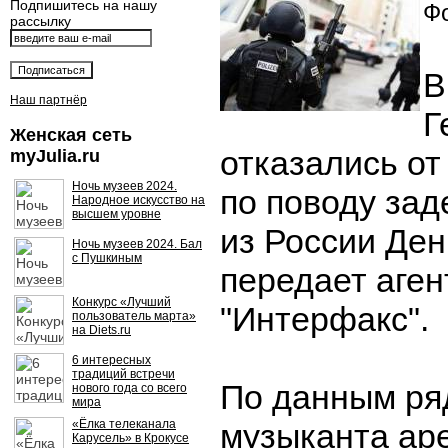
Подпишитесь на нашу
Фо
рассылку
В
Наш партнёр
Г
Женская сеть
отказались о
myJulia.ru
Ночь музеев 2024.
по поводу за
Народное искусство на
высшем уровне
из России Ден
Ночь музеев 2024. Бал
с Пушкиным
передает аген
Конкурс «Лучший
"Интерфакс".
пользователь марта»
на Diets.ru
6 интересных
традиций встречи
По данным ря
нового года со всего
мира
«Ёлка телеканала
музыканта ар
Карусель» в Крокусе