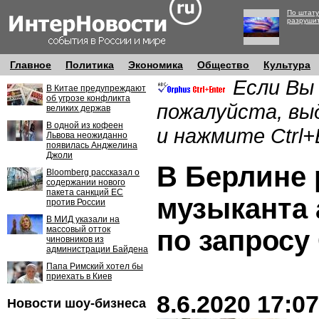
По штату
разруши
Главное
Политика
Экономика
Общество
Культура
Если Вы
В Китае предупреждают
об угрозе конфликта
пожалуйста, вы
великих держав
В одной из кофеен
и нажмите Ctrl+
Львова неожиданно
появилась Анджелина
Джоли
В Берлине 
Bloomberg рассказал о
содержании нового
пакета санкций ЕС
музыканта 
против России
В МИД указали на
массовый отток
по запрос
чиновников из
администрации Байдена
Папа Римский хотел бы
приехать в Киев
8.6.2020 17:07
Новости шоу-бизнеса