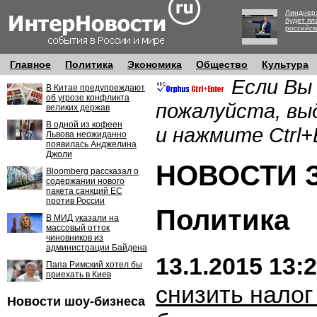
Линднер:
будет пл
российск
Главное
Политика
Экономика
Общество
Культура
Если Вы
В Китае предупреждают
об угрозе конфликта
пожалуйста, вы
великих держав
В одной из кофеен
и нажмите Ctrl+
Львова неожиданно
появилась Анджелина
Джоли
НОВОСТИ ЗА
Bloomberg рассказал о
содержании нового
пакета санкций ЕС
против России
Политика
В МИД указали на
массовый отток
чиновников из
администрации Байдена
13.1.2015 13:
Папа Римский хотел бы
приехать в Киев
снизить налог
Новости шоу-бизнеса