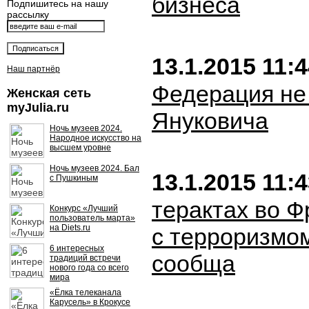
бизнеса
Подпишитесь на нашу
рассылку
13.1.2015 11:
Наш партнёр
Федерация не
Женская сеть
myJulia.ru
Януковича
Ночь музеев 2024.
Народное искусство на
высшем уровне
Ночь музеев 2024. Бал
13.1.2015 11:
с Пушкиным
терактах во Ф
Конкурс «Лучший
пользователь марта»
на Diets.ru
с терроризмо
6 интересных
сообща
традиций встречи
нового года со всего
мира
«Ёлка телеканала
Карусель» в Крокусе