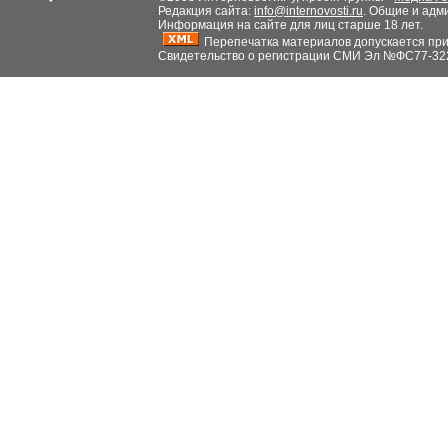
Редакция сайта:
info@internovosti.ru
. Общие и адм
Информация на сайте для лиц старше 18 лет.
Перепечатка материалов допускается при н
Свидетельство о регистрации СМИ Эл №ФС77-32