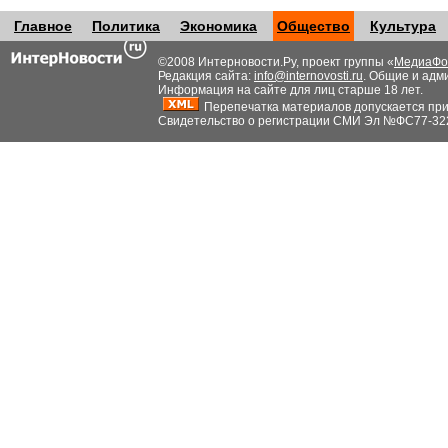
Главное
Политика
Экономика
Общество
Культура
©2008 Интерновости.Ру, проект группы «
МедиаФо
Редакция сайта:
info@internovosti.ru
. Общие и адм
Информация на сайте для лиц старше 18 лет.
Перепечатка материалов допускается при н
Свидетельство о регистрации СМИ Эл №ФС77-32