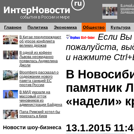
В одной 
неожида
Анджели
Главное
Политика
Экономика
Общество
Культура
Если Вы
В Китае предупреждают
об угрозе конфликта
пожалуйста, вы
великих держав
В одной из кофеен
и нажмите Ctrl+
Львова неожиданно
появилась Анджелина
Джоли
В Новосиби
Bloomberg рассказал о
содержании нового
пакета санкций ЕС
памятник 
против России
В МИД указали на
массовый отток
«надели» к
чиновников из
администрации Байдена
Папа Римский хотел бы
приехать в Киев
13.1.2015 11:
Новости шоу-бизнеса