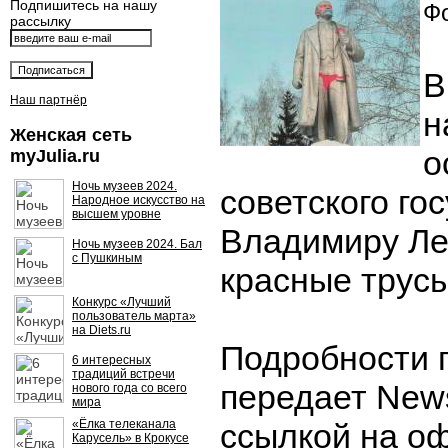
Подпишитесь на нашу
Фо
рассылку
В
Наш партнёр
н
Женская сеть
о
myJulia.ru
Ночь музеев 2024.
советского го
Народное искусство на
высшем уровне
Владимиру Ле
Ночь музеев 2024. Бал
с Пушкиным
красные трусы
Конкурс «Лучший
пользователь марта»
на Diets.ru
Подробности 
6 интересных
традиций встречи
передает News
нового года со всего
мира
«Ёлка телеканала
ссылкой на о
Карусель» в Крокусе