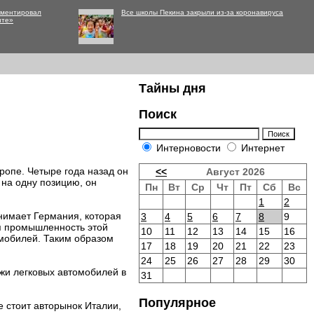
мментировал
Все школы Пекина закрыли из-за коронавируса
нте»
Тайны дня
Поиск
Интерновости
Интернет
ропе. Четыре года назад он
<<
Август 2026
 на одну позицию, он
Пн
Вт
Ср
Чт
Пт
Сб
Вс
1
2
нимает Германия, которая
3
4
5
6
7
8
9
я промышленность этой
10
11
12
13
14
15
16
омобилей. Таким образом
17
18
19
20
21
22
23
24
25
26
27
28
29
30
ажи легковых автомобилей в
31
Популярное
е стоит авторынок Италии,