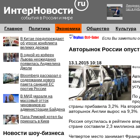
Линднер:
газ в руб
Главное
Политика
Экономика
Общество
Культура
Если Вы заметили о
В Китае предупреждают
об угрозе конфликта
великих держав
Авторынок России опусти
В одной из кофеен
Львова неожиданно
13.1.2015 10:18
появилась Анджелина
Фото:
Джоли
Bloomberg рассказал о
Авт
содержании нового
зан
пакета санкций ЕС
уст
против России
По 
В МИД указали на
массовый отток
про
чиновников из
страны прибавила 3,2%. На второ
администрации Байдена
авторынок Англии вырос на 9,3%.
Папа Римский хотел бы
Россия опустилась в рейтинге вп
приехать в Киев
стране составили 2,3 миллиона а
Новости шоу-бизнеса
Четвертое место занимает Франци