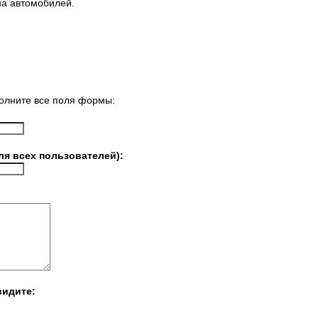
а автомобилей.
олните все поля формы:
ля всех пользователей):
видите: