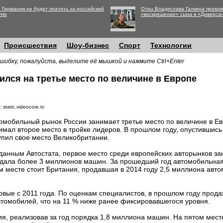
 Германия не будет платить за российский
Отец Владислава Галкина проко
лях
«воскрешение» сына в «Диверса
Происшествия
Шоу-бизнес
Спорт
Технологии
шибку, пожалуйста, выделите её мышкой и нажмите Ctrl+Enter
лся на третье место по величине в Европе
 static.videocore.tv
омобильный рынок России занимает третье место по величине в Ев
имал второе место в тройке лидеров. В прошлом году, опустившись
упил свое место Великобритании.
данным Автостата, первое место среди европейских авторынков за
дала более 3 миллионов машин. За прошедший год автомобильна
м месте стоит Британия, продавшая в 2014 году 2,5 миллиона авт
ервые с 2011 года. По оценкам специалистов, в прошлом году прод
втомобилей, что на 11 % ниже ранее фиксировавшегося уровня.
я, реализовав за год порядка 1,8 миллиона машин. На пятом мест