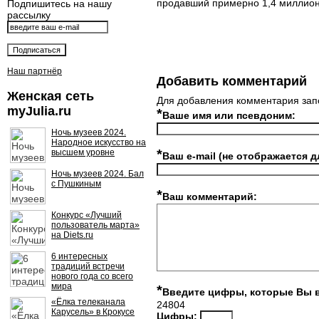
продавший примерно 1,4 миллион
Подпишитесь на нашу
рассылку
Наш партнёр
Добавить комментарий
Женская сеть
Для добавления комментария зап
myJulia.ru
*
Ваше имя или псевдоним:
Ночь музеев 2024.
Народное искусство на
*
высшем уровне
Ваш e-mail (не отображается д
Ночь музеев 2024. Бал
с Пушкиным
*
Ваш комментарий:
Конкурс «Лучший
пользователь марта»
на Diets.ru
6 интересных
традиций встречи
нового года со всего
мира
*
Введите цифры, которые Вы 
«Ёлка телеканала
24804
Карусель» в Крокусе
Цифры: