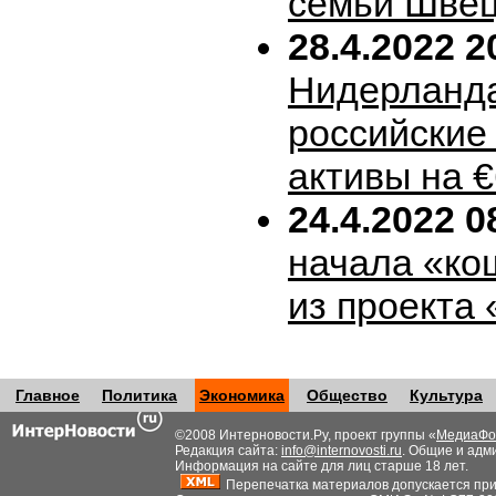
семьи Шве
28.4.2022 2
Нидерланда
российские
активы на 
24.4.2022 0
начала «ко
из проекта
Главное
Политика
Экономика
Общество
Культура
©2008 Интерновости.Ру, проект группы «
МедиаФо
Редакция сайта:
info@internovosti.ru
. Общие и адм
Информация на сайте для лиц старше 18 лет.
Перепечатка материалов допускается при н