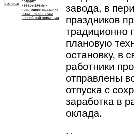
подарит
завода, в пер
незабываемый
новогодний праздник
всем поклонникам
праздников п
российской анимации
традиционно 
плановую тех
остановку, в с
работники пр
отправлены в
отпуска с сох
заработка в р
оклада.