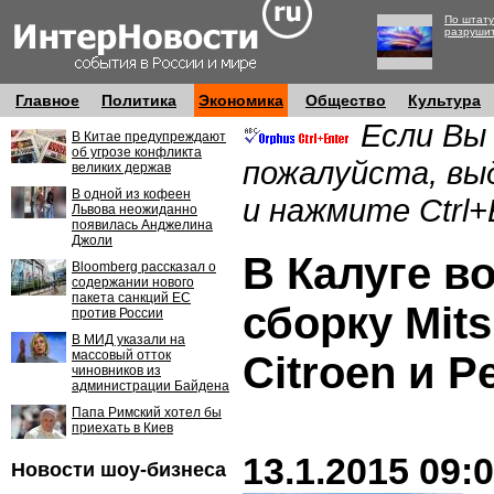
По штату
разруши
Главное
Политика
Экономика
Общество
Культура
Если Вы
В Китае предупреждают
об угрозе конфликта
пожалуйста, вы
великих держав
В одной из кофеен
и нажмите Ctrl+
Львова неожиданно
появилась Анджелина
Джоли
В Калуге в
Bloomberg рассказал о
содержании нового
пакета санкций ЕС
сборку Mits
против России
В МИД указали на
массовый отток
Citroen и P
чиновников из
администрации Байдена
Папа Римский хотел бы
приехать в Киев
13.1.2015 09:
Новости шоу-бизнеса