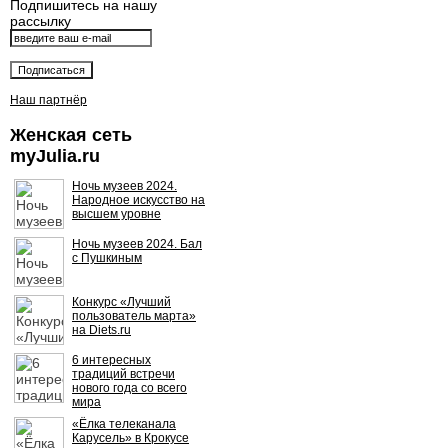
Подпишитесь на нашу
рассылку
Наш партнёр
Женская сеть
myJulia.ru
Ночь музеев 2024.
Народное искусство на
высшем уровне
Ночь музеев 2024. Бал
с Пушкиным
Конкурс «Лучший
пользователь марта»
на Diets.ru
6 интересных
традиций встречи
нового года со всего
мира
«Ёлка телеканала
Карусель» в Крокусе