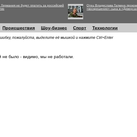
 Германия не будет платить за российский
Отец Владислава Галкина проко
лях
«воскрешение» сына в «Диверса
Происшествия
Шоу-бизнес
Спорт
Технологии
шибку, пожалуйста, выделите её мышкой и нажмите Ctrl+Enter
й не было - видимо, мы не работали.