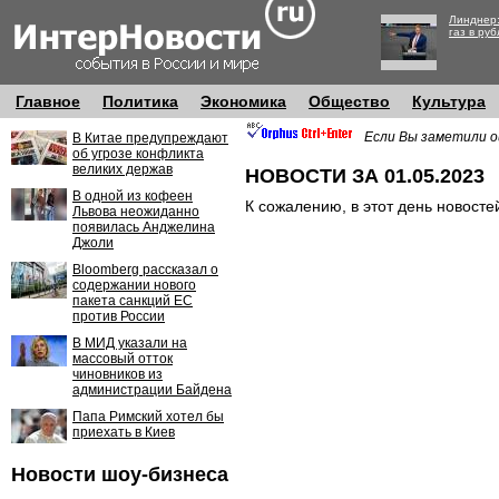
Линднер:
газ в руб
Главное
Политика
Экономика
Общество
Культура
Если Вы заметили о
В Китае предупреждают
об угрозе конфликта
великих держав
НОВОСТИ ЗА 01.05.2023
В одной из кофеен
К сожалению, в этот день новосте
Львова неожиданно
появилась Анджелина
Джоли
Bloomberg рассказал о
содержании нового
пакета санкций ЕС
против России
В МИД указали на
массовый отток
чиновников из
администрации Байдена
Папа Римский хотел бы
приехать в Киев
Новости шоу-бизнеса