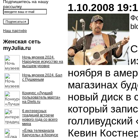
Подпишитесь на нашу
1.10.2008 19:
рассылку
Фо
bl
Наш партнёр
Женская сеть
С
myJulia.ru
и
Ночь музеев 2024.
Народное искусство на
высшем уровне
ноября в аме
Ночь музеев 2024. Бал
с Пушкиным
магазинах буд
Конкурс «Лучший
новый диск в 
пользователь марта»
на Diets.ru
который запи
6 интересных
традиций встречи
голливудский
нового года со всего
мира
Кевин Костнер
«Ёлка телеканала
Карусель» в Крокусе