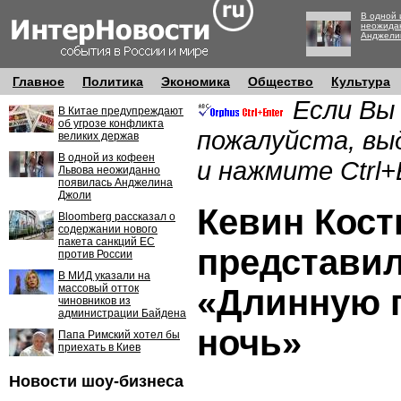
В одной 
неожида
Анджели
Главное
Политика
Экономика
Общество
Культура
Если Вы
В Китае предупреждают
об угрозе конфликта
пожалуйста, вы
великих держав
В одной из кофеен
и нажмите Ctrl+
Львова неожиданно
появилась Анджелина
Джоли
Кевин Кост
Bloomberg рассказал о
содержании нового
пакета санкций ЕС
представи
против России
В МИД указали на
массовый отток
«Длинную 
чиновников из
администрации Байдена
ночь»
Папа Римский хотел бы
приехать в Киев
Новости шоу-бизнеса