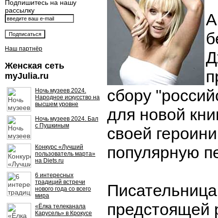
Подпишитесь на нашу
рассылку
А
б
Наш партнёр
Д
Женская сеть
п
myJulia.ru
сбору "россий
Ночь музеев 2024.
Народное искусство на
высшем уровне
для новой кни
Ночь музеев 2024. Бал
с Пушкиным
своей героин
популярную п
Конкурс «Лучший
пользователь марта»
на Diets.ru
6 интересных
традиций встречи
Писательница
нового года со всего
мира
предстоящей р
«Ёлка телеканала
Карусель» в Крокусе