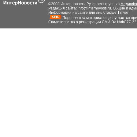
©2008 Интерновости.Ру, проект группы «
МедиаФо
Редакция сайта:
info@internovosti.ru
. Общие и адм
Информация на сайте для лиц старше 18 лет.
Перепечатка материалов допускается при н
Свидетельство о регистрации СМИ Эл №ФС77-32