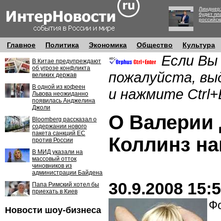
Линднер:
будет пл
российск
Главное
Политика
Экономика
Общество
Культура
Если Вы
В Китае предупреждают
об угрозе конфликта
пожалуйста, вы
великих держав
В одной из кофеен
и нажмите Ctrl+
Львова неожиданно
появилась Анджелина
Джоли
О Валерии
Bloomberg рассказал о
содержании нового
пакета санкций ЕС
Коллинз н
против России
В МИД указали на
массовый отток
чиновников из
администрации Байдена
30.9.2008 15:
Папа Римский хотел бы
приехать в Киев
Фо
Новости шоу-бизнеса