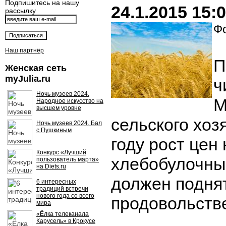
Подпишитесь на нашу
24.1.2015 15:
рассылку
Фо
Наш партнёр
П
Женская сеть
myJulia.ru
ч
Ночь музеев 2024.
М
Народное искусство на
высшем уровне
сельского хоз
Ночь музеев 2024. Бал
с Пушкиным
году рост цен 
Конкурс «Лучший
хлебобулочны
пользователь марта»
на Diets.ru
должен подня
6 интересных
традиций встречи
нового года со всего
продовольств
мира
«Ёлка телеканала
Карусель» в Крокусе