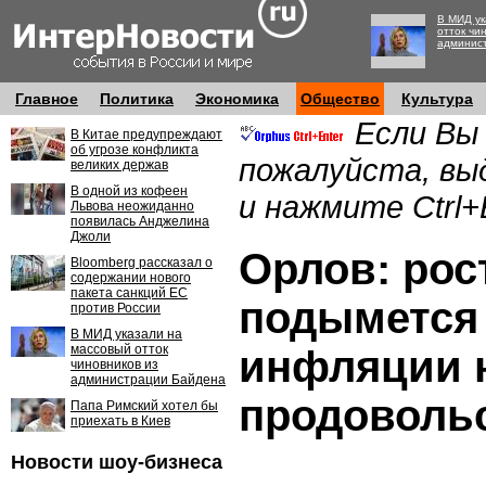
В МИД ук
отток чи
админис
Главное
Политика
Экономика
Общество
Культура
Если Вы
В Китае предупреждают
об угрозе конфликта
пожалуйста, вы
великих держав
В одной из кофеен
и нажмите Ctrl+
Львова неожиданно
появилась Анджелина
Джоли
Орлов: рос
Bloomberg рассказал о
содержании нового
пакета санкций ЕС
подымется 
против России
В МИД указали на
массовый отток
инфляции 
чиновников из
администрации Байдена
продоволь
Папа Римский хотел бы
приехать в Киев
Новости шоу-бизнеса