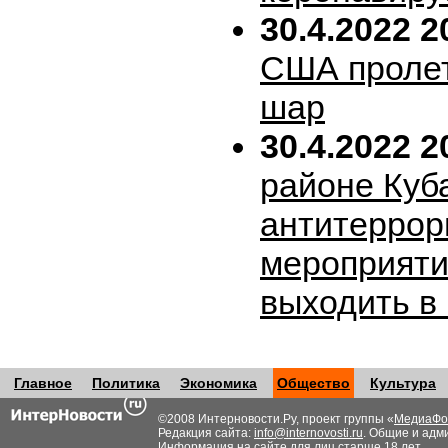
30.4.2022 2
США пролет
шар
30.4.2022 2
районе Куб
антитеррор
мероприяти
выходить в
Главное
Политика
Экономика
Общество
Культура
©2008 Интерновости.Ру, проект группы «
МедиаФо
Редакция сайта:
info@internovosti.ru
. Общие и адм
Информация на сайте для лиц старше 18 лет.