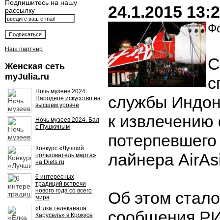
Подпишитесь на нашу
24.1.2015 13:
рассылку
Фо
Наш партнёр
С
Женская сеть
myJulia.ru
с
Ночь музеев 2024.
службы Индон
Народное искусство на
высшем уровне
к извлечению
Ночь музеев 2024. Бал
с Пушкиным
потерпевшего
Конкурс «Лучший
лайнера AirAs
пользователь марта»
на Diets.ru
6 интересных
традиций встречи
нового года со всего
Об этом стало
мира
«Ёлка телеканала
сообщения РИ
Карусель» в Крокусе