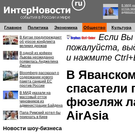
В МИД ук
отток чи
админис
Главное
Политика
Экономика
Общество
Культура
Если Вы
В Китае предупреждают
об угрозе конфликта
пожалуйста, вы
великих держав
В одной из кофеен
и нажмите Ctrl+
Львова неожиданно
появилась Анджелина
Джоли
В Яванско
Bloomberg рассказал о
содержании нового
пакета санкций ЕС
спасатели
против России
В МИД указали на
массовый отток
фюзеляж л
чиновников из
администрации Байдена
AirAsia
Папа Римский хотел бы
приехать в Киев
Новости шоу-бизнеса