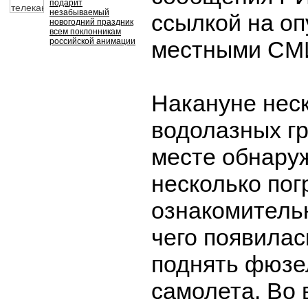
подарит
незабываемый
ссылкой на о
новогодний праздник
всем поклонникам
российской анимации
местными СМ
Накануне нес
водолазных гр
месте обнару
несколько пог
ознакомитель
чего появила
поднять фюзе
самолета. Во