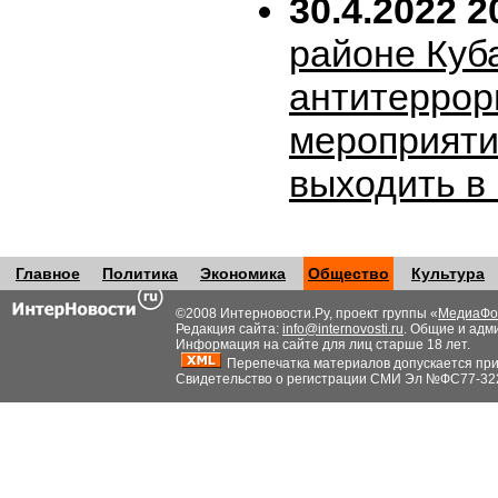
30.4.2022 2
районе Куб
антитеррор
мероприяти
выходить в
Главное
Политика
Экономика
Общество
Культура
©2008 Интерновости.Ру, проект группы «
МедиаФо
Редакция сайта:
info@internovosti.ru
. Общие и адм
Информация на сайте для лиц старше 18 лет.
Перепечатка материалов допускается при н
Свидетельство о регистрации СМИ Эл №ФС77-32