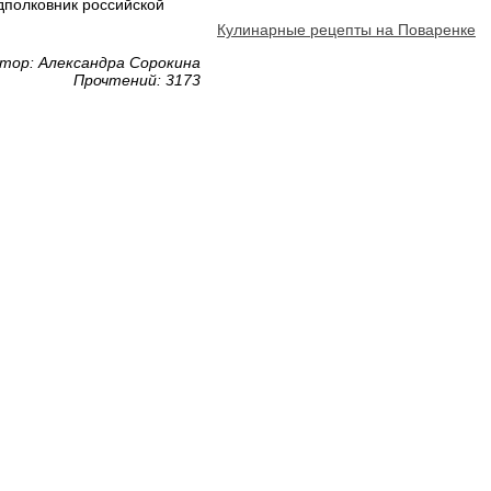
дполковник российской
Кулинарные рецепты на Поваренке
тор: Александра Сорокина
Прочтений: 3173