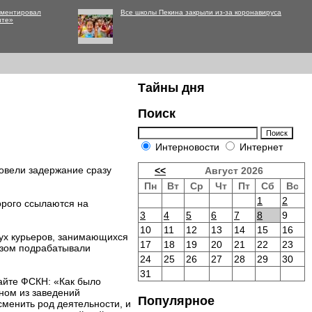
мментировал
Все школы Пекина закрыли из-за коронавируса
нте»
Тайны дня
Поиск
Интерновости
Интернет
овели задержание сразу
<<
Август 2026
Пн
Вт
Ср
Чт
Пт
Сб
Вс
1
2
орого ссылаются на
3
4
5
6
7
8
9
10
11
12
13
14
15
16
ух курьеров, занимающихся
17
18
19
20
21
22
23
разом подрабатывали
24
25
26
27
28
29
30
31
айте ФСКН: «Как было
ном из заведений
Популярное
сменить род деятельности, и