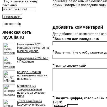
принялся развозить наркотически
Подпишитесь на нашу
армии, который в последние годы
рассылку
Наш партнёр
Добавить комментарий
Женская сеть
Для добавления комментария зап
myJulia.ru
*
Ваше имя или псевдоним:
Ночь музеев 2024.
Народное искусство на
*
высшем уровне
Ваш e-mail (не отображается д
Ночь музеев 2024. Бал
с Пушкиным
*
Ваш комментарий:
Конкурс «Лучший
пользователь марта»
на Diets.ru
6 интересных
традиций встречи
нового года со всего
мира
*
Введите цифры, которые Вы 
«Ёлка телеканала
17370
Карусель» в Крокусе
Цифры: