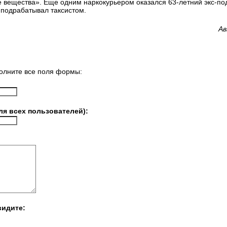
е вещества». Еще одним наркокурьером оказался 63-летний экс-по
 подрабатывал таксистом.
Ав
олните все поля формы:
ля всех пользователей):
видите: