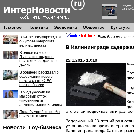
Линднер:
газ в руб
Главное
Политика
Экономика
Общество
Культура
Если Вы заметили о
В Китае предупреждают
об угрозе конфликта
великих держав
В Калининграде задержа
В одной из кофеен
Львова неожиданно
22.1.2015 19:10
появилась Анджелина
Фото
Джоли
Bloomberg рассказал о
Сот
содержании нового
дву
пакета санкций ЕС
против России
Под
инф
В МИД указали на
массовый отток
чиновников из
Кал
администрации Байдена
дос
отставной подполковник и разнос
Папа Римский хотел бы
приехать в Киев
Задержанный 23-летний разносчик
установлено во время оперативно
Новости шоу-бизнеса
Калининграда подрабатывал развоз