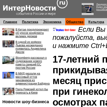
Линднер:
будет пл
российск
Главное
Политика
Экономика
Общество
Культура
Если Вы
В Китае предупреждают
об угрозе конфликта
пожалуйста, вы
великих держав
В одной из кофеен
и нажмите Ctrl+
Львова неожиданно
появилась Анджелина
Джоли
17-летний 
Bloomberg рассказал о
содержании нового
пакета санкций ЕС
прикидыва
против России
В МИД указали на
массовый отток
месяц прис
чиновников из
администрации Байдена
при гинеко
Папа Римский хотел бы
приехать в Киев
осмотрах п
Новости шоу-бизнеса