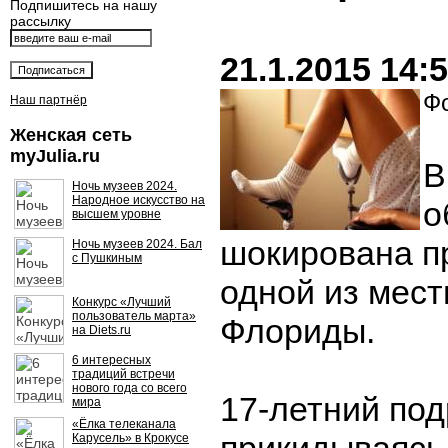
Подпишитесь на нашу
рассылку
21.1.2015 14:
Фо
Наш партнёр
Женская сеть
myJulia.ru
В
Ночь музеев 2024.
Народное искусство на
о
высшем уровне
шокирована п
Ночь музеев 2024. Бал
с Пушкиным
одной из мест
Конкурс «Лучший
пользователь марта»
Флориды.
на Diets.ru
6 интересных
традиций встречи
нового года со всего
17-летний под
мира
«Ёлка телеканала
Карусель» в Крокусе