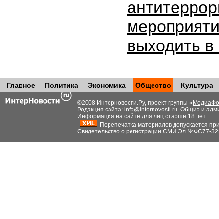
антитеррор
мероприяти
выходить в
Главное
Политика
Экономика
Общество
Культура
©2008 Интерновости.Ру, проект группы «
МедиаФо
Редакция сайта:
info@internovosti.ru
. Общие и адм
Информация на сайте для лиц старше 18 лет.
Перепечатка материалов допускается при н
Свидетельство о регистрации СМИ Эл №ФС77-32