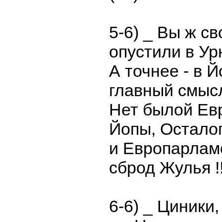
5-6) _ Вы ж с
опустили в Урн
А точнее - в Йо
главный смысл
Нет былой Ев
Йопы, Остало
и Европарламе
сброд Жулья !!!
6-6) _ Циники,