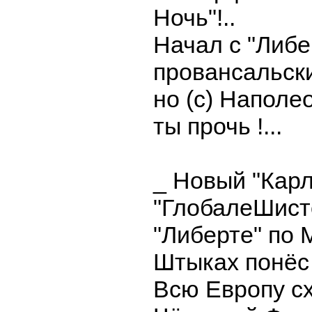
Ночь"!..
Начал с "Либер
провансальски
но (с) Наполе
ты прочь !...
_ Новый "Карл
"ГлобалеШисто
"Либерте" по М
Штыках понёс !
Всю Европу сх