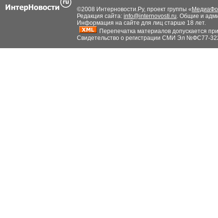
©2008 Интерновости.Ру, проект группы «
МедиаФо
Редакция сайта:
info@internovosti.ru
. Общие и адм
Информация на сайте для лиц старше 18 лет.
Перепечатка материалов допускается при н
Свидетельство о регистрации СМИ Эл №ФС77-32