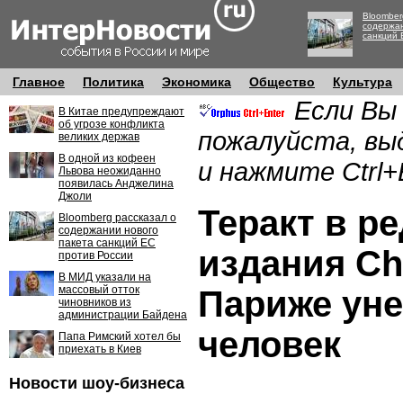
Bloomber
содержан
санкций 
Главное
Политика
Экономика
Общество
Культура
Если Вы
В Китае предупреждают
об угрозе конфликта
пожалуйста, вы
великих держав
В одной из кофеен
и нажмите Ctrl+
Львова неожиданно
появилась Анджелина
Джоли
Теракт в р
Bloomberg рассказал о
содержании нового
пакета санкций ЕС
издания Ch
против России
В МИД указали на
массовый отток
Париже уне
чиновников из
администрации Байдена
человек
Папа Римский хотел бы
приехать в Киев
Новости шоу-бизнеса