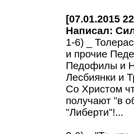
[07.01.2015 22
Написал: Си
1-6) _ Толера
и прочие Педер
Педофилы и 
Лесбиянки и Тр
Со Христом ч
получают "в об
"Либерти"!...