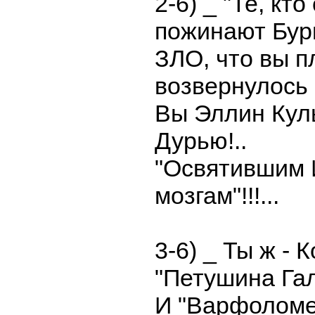
2-6) _ "Те, кт
пожинают Бурю
ЗЛО, что вы п
возвернулось к
Вы Эллин Кул
Дурью!..
"Освятившим Й
мозгам"!!!...
3-6) _ Ты ж - 
"Петушина Гал
И "Варфоломе