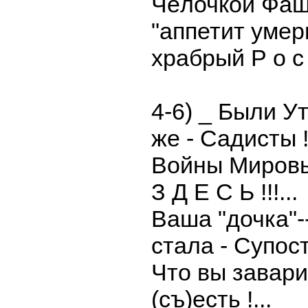
Чёлочкой Фаш
"аппетит умер
храбрый Р о с !!
4-6) _ Были У
же - Садисты !!
Войны Мировы
З Д Е С Ь !!!...
Ваша "дочка"-
стала - Супоста
Что вы завари
(съ)есть !...