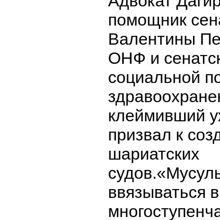
Адвокат Даги
помощник сен
Валентины Пе
ОНФ и сенатск
социальной п
здравоохране
клеймивший уж
призвал к соз
шариатских
судов.«Мусуль
ввязываться в
многоступенч