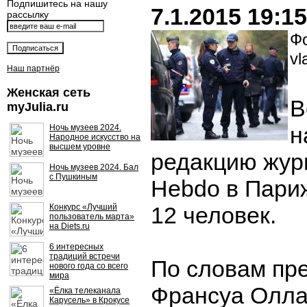
Подпишитесь на нашу
7.1.2015 19:15
рассылку
Фо
vl
Наш партнёр
Женская сеть
В
myJulia.ru
н
Ночь музеев 2024.
Народное искусство на
высшем уровне
редакцию журн
Ночь музеев 2024. Бал
с Пушкиным
Hebdo в Пари
Конкурс «Лучший
12 человек.
пользователь марта»
на Diets.ru
6 интересных
традиций встречи
По словам пр
нового года со всего
мира
Франсуа Олла
«Ёлка телеканала
Карусель» в Крокусе