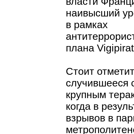
власти Франц
наивысший ур
в рамках
антитеррорист
плана Vigipirat
Стоит отметит
случившееся 
крупным терак
когда в резул
взрывов в па
метрополитен