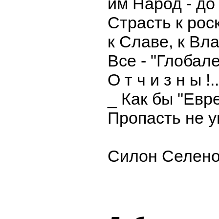
им Народ - до 
Страсть к ро
к Славе, к Влас
Все - "Глобал
О т ч и з н ы !..
_ Как бы "Евр
Пропасть не упа
Силон Селенов