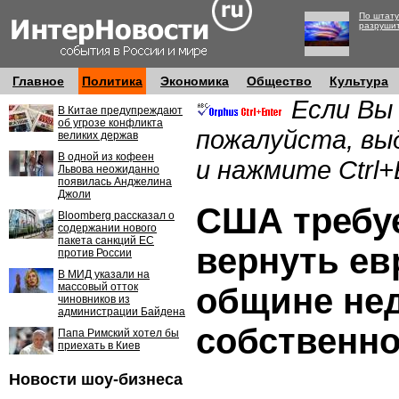
По штату
разруши
Главное
Политика
Экономика
Общество
Культура
Если Вы
В Китае предупреждают
об угрозе конфликта
пожалуйста, вы
великих держав
В одной из кофеен
и нажмите Ctrl+
Львова неожиданно
появилась Анджелина
Джоли
США требуе
Bloomberg рассказал о
содержании нового
пакета санкций ЕС
вернуть ев
против России
В МИД указали на
массовый отток
общине не
чиновников из
администрации Байдена
собственно
Папа Римский хотел бы
приехать в Киев
Новости шоу-бизнеса