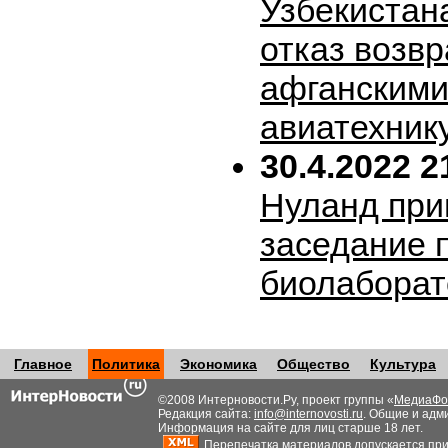
Узбекистан
отказ возв
афганскими
авиатехник
30.4.2022 2
Нуланд при
заседание 
биолабора
Главное
Политика
Экономика
Общество
Культура
©2008 Интерновости.Ру, проект группы «
МедиаФо
Редакция сайта:
info@internovosti.ru
. Общие и адм
Информация на сайте для лиц старше 18 лет.
Перепечатка материалов допускается при н