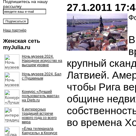
Подпишитесь на нашу
27.1.2011 17:
рассылку
Фо
Наш партнёр
В
Женская сеть
myJulia.ru
в
Ночь музеев 2024.
крупный скан
Народное искусство на
высшем уровне
Латвией. Аме
Ночь музеев 2024. Бал
с Пушкиным
чтобы Рига ве
Конкурс «Лучший
общине недв
пользователь марта»
на Diets.ru
собственность
6 интересных
традиций встречи
нового года со всего
во времена Хо
мира
«Ёлка телеканала
Карусель» в Крокусе