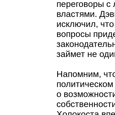
переговоры с
властями. Дэв
исключил, чт
вопросы прид
законодательн
займет не оди
Напомним, чт
политическом 
о возможност
собственност
Холокоста вп