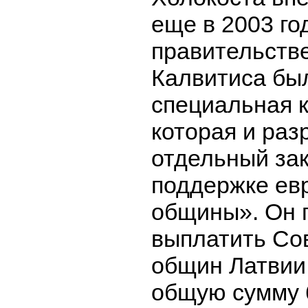
еще в 2003 го
правительств
Калвитиса бы
специальная 
которая и раз
отдельный за
поддержке ев
общины». Он 
выплатить Со
общин Латвии
общую сумму 