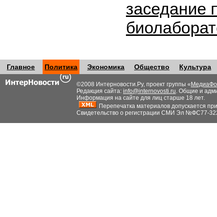
заседание 
биолабора
Главное
Политика
Экономика
Общество
Культура
©2008 Интерновости.Ру, проект группы «
МедиаФо
Редакция сайта:
info@internovosti.ru
. Общие и адм
Информация на сайте для лиц старше 18 лет.
Перепечатка материалов допускается при н
Свидетельство о регистрации СМИ Эл №ФС77-32