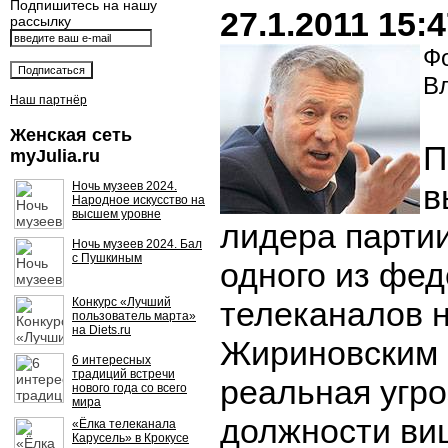
Подпишитесь на нашу
27.1.2011 15:
рассылку
Фо
В
Наш партнёр
Женская сеть
П
myJulia.ru
в
Ночь музеев 2024.
Народное искусство на
высшем уровне
лидера парти
Ночь музеев 2024. Бал
с Пушкиным
одного из фе
Конкурс «Лучший
телеканалов 
пользователь марта»
на Diets.ru
Жириновским 
6 интересных
традиций встречи
реальная угро
нового года со всего
мира
должности ви
«Ёлка телеканала
Карусель» в Крокусе