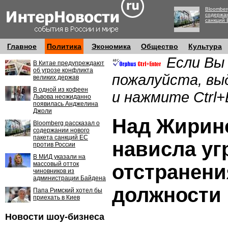
Bloomber
содержан
санкций 
Главное
Политика
Экономика
Общество
Культура
Если Вы
В Китае предупреждают
об угрозе конфликта
пожалуйста, вы
великих держав
В одной из кофеен
и нажмите Ctrl+
Львова неожиданно
появилась Анджелина
Джоли
Над Жирин
Bloomberg рассказал о
содержании нового
пакета санкций ЕС
нависла уг
против России
В МИД указали на
массовый отток
отстранени
чиновников из
администрации Байдена
должности
Папа Римский хотел бы
приехать в Киев
Новости шоу-бизнеса