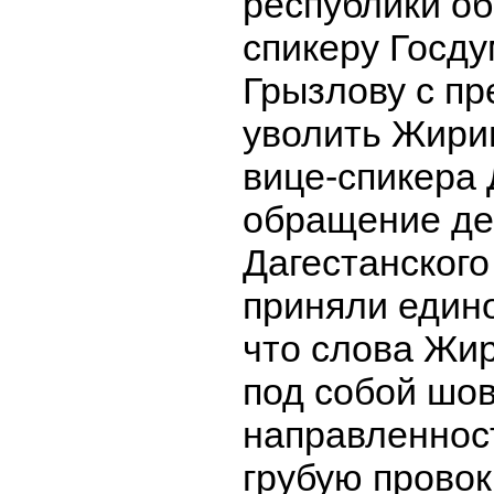
республики об
спикеру Госд
Грызлову с п
уволить Жирин
вице-спикера 
обращение де
Дагестанског
приняли едино
что слова Жи
под собой шо
направленнос
грубую прово