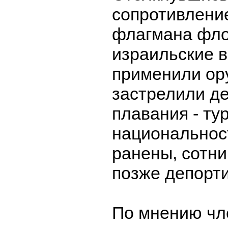
сопротивлени
флагмана фло
израильские 
применили ор
застрелили де
плавания - ту
национальнос
ранены, сотн
позже депорт
По мнению чл