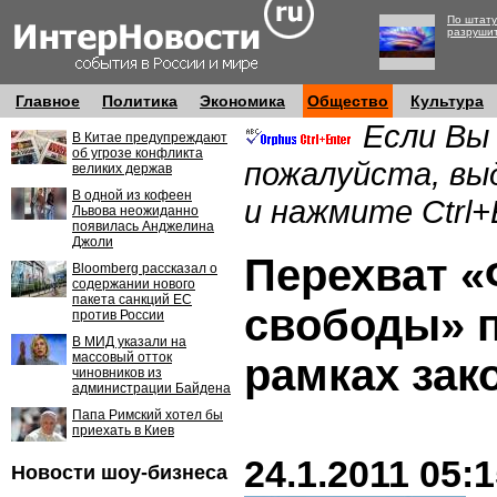
По штату
разруши
Главное
Политика
Экономика
Общество
Культура
Если Вы
В Китае предупреждают
об угрозе конфликта
пожалуйста, вы
великих держав
В одной из кофеен
и нажмите Ctrl+
Львова неожиданно
появилась Анджелина
Джоли
Перехват 
Bloomberg рассказал о
содержании нового
пакета санкций ЕС
свободы» 
против России
В МИД указали на
массовый отток
рамках зак
чиновников из
администрации Байдена
Папа Римский хотел бы
приехать в Киев
24.1.2011 05:
Новости шоу-бизнеса