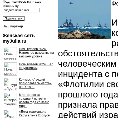
Подпишитесь на нашу
Фо
рассылку
И
Наш партнёр
к
Женская сеть
р
myJulia.ru
Ночь музеев 2024.
обстоятельств
Народное искусство на
высшем уровне
человеческим
Ночь музеев 2024. Бал
с Пушкиным
инцидента с 
Конкурс «Лучший
«Флотилии св
пользователь марта»
на Diets.ru
прошлого года
6 интересных
традиций встречи
признала пра
нового года со всего
мира
«Ёлка телеканала
действий изр
Карусель» в Крокусе