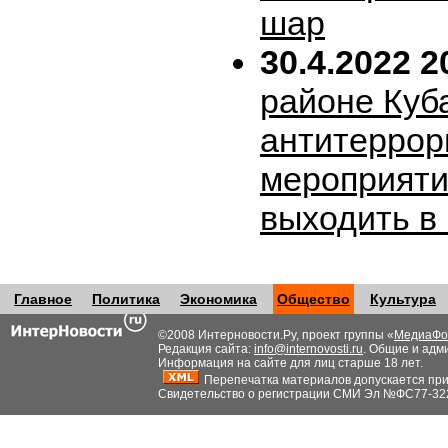
шар
30.4.2022 2
районе Куб
антитеррор
мероприяти
выходить в
Главное
Политика
Экономика
Общество
Культура
©2008 Интерновости.Ру, проект группы «
МедиаФо
Редакция сайта:
info@internovosti.ru
. Общие и адм
Информация на сайте для лиц старше 18 лет.
Перепечатка материалов допускается при н
Свидетельство о регистрации СМИ Эл №ФС77-32