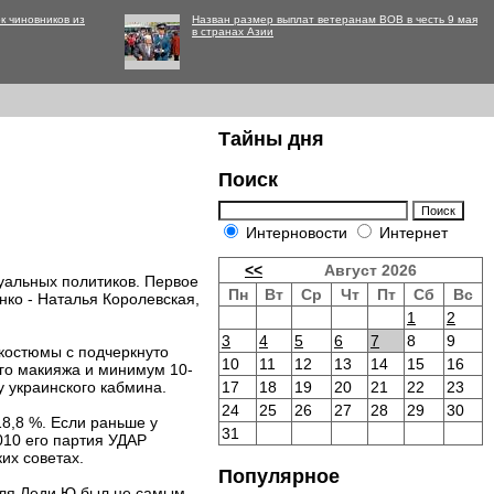
к чиновников из
Назван размер выплат ветеранам ВОВ в честь 9 мая
в странах Азии
Тайны дня
Поиск
Интерновости
Интернет
<<
Август 2026
суальных политиков. Первое
Пн
Вт
Ср
Чт
Пт
Сб
Вс
ко - Наталья Королевская,
1
2
3
4
5
6
7
8
9
 костюмы с подчеркнуто
10
11
12
13
14
15
16
ого макияжа и минимум 10-
у украинского кабмина.
17
18
19
20
21
22
23
24
25
26
27
28
29
30
8,8 %. Если раньше у
31
010 его партия УДАР
их советах.
Популярное
для Леди Ю был не самым