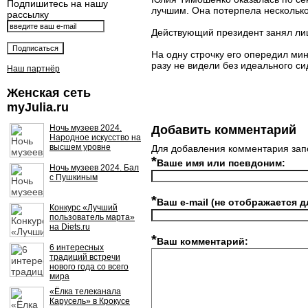
Подпишитесь на нашу
лучшим. Она потерпела нескольк
рассылку
Действующий президент занял лиш
На одну строчку его опередил ми
разу не видели без идеального си
Наш партнёр
Женская сеть
myJulia.ru
Ночь музеев 2024.
Добавить комментарий
Народное искусство на
высшем уровне
Для добавления комментария зап
*
Ваше имя или псевдоним:
Ночь музеев 2024. Бал
с Пушкиным
*
Ваш e-mail (не отображается д
Конкурс «Лучший
пользователь марта»
на Diets.ru
*
Ваш комментарий:
6 интересных
традиций встречи
нового года со всего
мира
«Ёлка телеканала
Карусель» в Крокусе