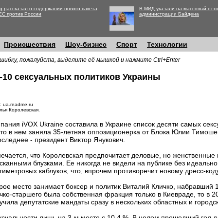
g рассказал о содержании нового пакета
В МИД указали на массовый отто
ЕС против России
администрации Байдена
Происшествия
Шоу-бизнес
Спорт
Технологии
шибку, пожалуйста, выделите её мышкой и нажмите Ctrl+Enter
-10 сексуальных политиков Украины
: ua.readme.ru
лья Королевская.
пания iVOX Ukraine составила в Украине список десяти самых сек
то в нем заняла 35-летняя оппозиционерка от Блока Юлии Тимошен
оследнее - президент Виктор Янукович.
ечается, что Королевская предпочитает деловые, но женственные
сканными блузками. Ее никогда не видели на публике без идеальн
тиметровых каблуков, что, впрочем противоречит новому дресс-код
рое место занимает боксер и политик Виталий Кличко, набравший 1
чко-старшего была собственная фракция только в Киевраде, то в 2
учила депутатские мандаты сразу в нескольких областных и городск
суальности лишь на 3-м месте с 10,4 %. В целом прошедший год 