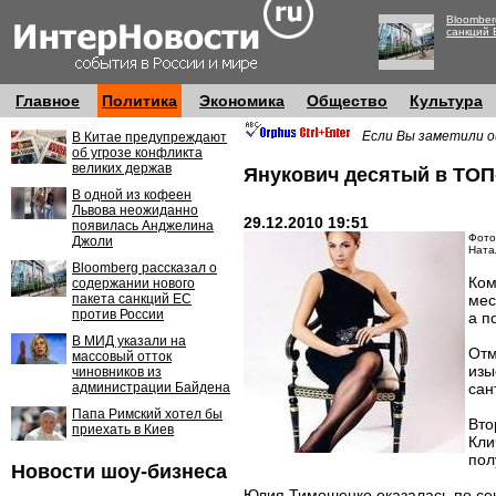
Bloomber
санкций 
Главное
Политика
Экономика
Общество
Культура
Если Вы заметили о
В Китае предупреждают
об угрозе конфликта
великих держав
Янукович десятый в ТОП
В одной из кофеен
Львова неожиданно
29.12.2010 19:51
появилась Анджелина
Фото
Джоли
Ната
Bloomberg рассказал о
Ком
содержании нового
пакета санкций ЕС
мес
против России
а п
В МИД указали на
Отм
массовый отток
изы
чиновников из
администрации Байдена
сан
Папа Римский хотел бы
Вто
приехать в Киев
Кли
пол
Новости шоу-бизнеса
Юлия Тимошенко оказалась по сек