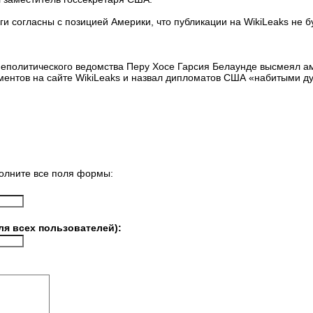
еги согласны с позицией Америки, что публикации на WikiLeaks не
неполитического ведомства Перу Хосе Гарсия Белаунде высмеял 
ментов на сайте WikiLeaks и назвал дипломатов США «набитыми ду
олните все поля формы:
ля всех пользователей):