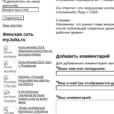
Подпишитесь на нашу
рассылку
Он отметил, что перуанские колл
отношениях Перу с США.
Справка:
Напомним, что ранее глава внеш
Наш партнёр
после публикаций секретных доку
рабочее время».
Женская сеть
myJulia.ru
Ночь музеев 2024.
Народное искусство на
высшем уровне
Добавить комментарий
Ночь музеев 2024. Бал
Для добавления комментария зап
с Пушкиным
*
Ваше имя или псевдоним:
Конкурс «Лучший
пользователь марта»
*
Ваш e-mail (не отображается д
на Diets.ru
6 интересных
традиций встречи
*
Ваш комментарий:
нового года со всего
мира
«Ёлка телеканала
Карусель» в Крокусе