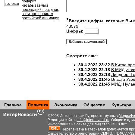
подарит
незабываемый
новогодний праздник
всем поклонникам
российской анимации
*
Введите цифры, которые Вы 
43579
Цифры:
Смотрите еще:
30.4.2022 23:32
В Китае пр
30.4.2022 22:18
В МИД указ
30.4.2022 22:18
Линднер: Ге
30.4.2022 21:45
Власти Узб
30.4.2022 21:45
МИД: Нулан
Главное
Политика
Экономика
Общество
Культура
©2008 Интерновости.Ру, проект группы «
МедиаФо
Редакция сайта:
info@internovosti.ru
. Общие и адм
Информация на сайте для лиц старше 18 лет.
Перепечатка материалов допускается при н
Свидетельство о регистрации СМИ Эл №ФС77-32