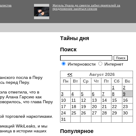
алистка
Житель Урала до смерти забил приятелей за
предложение заняться сексом
Тайны дня
Поиск
Интерновости
Интернет
<<
Август 2026
анского посла в Перу
Пн
Вт
Ср
Чт
Пт
Сб
Вс
сь перед Перу.
1
2
ла отметила, что в
3
4
5
6
7
8
9
ру Алана Гарсию как
10
11
12
13
14
15
16
говорилось, что глава Перу
17
18
19
20
21
22
23
24
25
26
27
28
29
30
ой торговлей наркотиками.
31
икаций WikiLeaks, и мы
Популярное
аница в истории наших