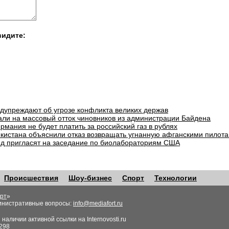
видите:
едупреждают об угрозе конфликта великих держав
али на массовый отток чиновников из администрации Байдена
рмания не будет платить за российский газ в рублях
екистана объяснили отказ возвращать угнанную афганскими пилота
д пригласят на заседание по биолабораториям США
Происшествия
Шоу-бизнес
Спорт
Технологии
рт
»
инистративные вопросы:
info@mediafort.ru
аличии активной ссылки на Internovosti.ru
298