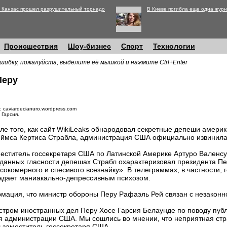
 Канзас прошел разрушительный торнадо
В Киеве погибла еще одна журн
Происшествия
Шоу-бизнес
Спорт
Технологии
шибку, пожалуйста, выделите её мышкой и нажмите Ctrl+Enter
Перу
: caviardecianuro.wordpress.com
 Гарсия.
ле того, как сайт WikiLeaks обнародовал секретные депеши америк
ймса Кертиса Страбла, администрация США официально извинила
еститель госсекретаря США по Латинской Америке Артуро Валенсуэ
данных гласности депешах Страбл охарактеризовал президента Пе
сокомерного и спесивого всезнайку». В телеграммах, в частности, 
адает маниакально-депрессивным психозом.
мация, что министр обороны Перу Рафаэль Рей связан с незаконн
истром иностранных дел Перу Хосе Гарсия Белаунде по поводу публ
 администрации США. Мы сошлись во мнении, что неприятная стр
л заместитель госсекретаря США.