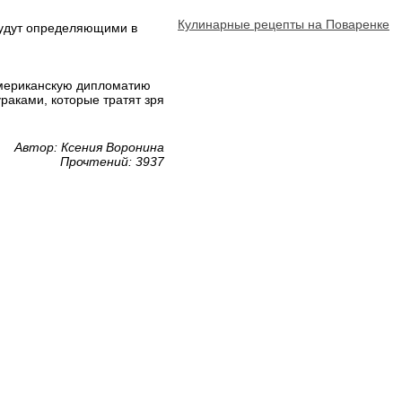
Кулинарные рецепты на Поваренке
 будут определяющими в
американскую дипломатию
раками, которые тратят зря
Автор: Ксения Воронина
Прочтений: 3937