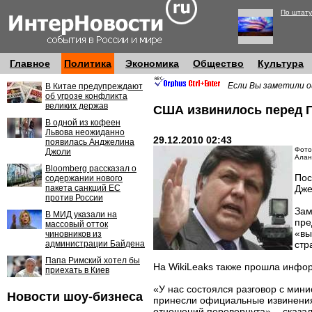
По штату
Главное
Политика
Экономика
Общество
Культура
Если Вы заметили о
В Китае предупреждают
об угрозе конфликта
великих держав
США извинилось перед 
В одной из кофеен
Львова неожиданно
29.12.2010 02:43
появилась Анджелина
Фото
Джоли
Алан
Bloomberg рассказал о
Пос
содержании нового
пакета санкций ЕС
Дже
против России
Зам
В МИД указали на
пре
массовый отток
«вы
чиновников из
администрации Байдена
стр
Папа Римский хотел бы
На WikiLeaks также прошла инфор
приехать в Киев
«У нас состоялся разговор с мин
Новости шоу-бизнеса
принесли официальные извинения
отношений перевернута», - сказа