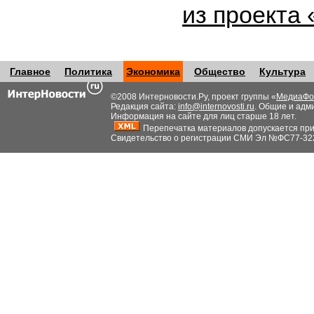
из проекта
Главное
Политика
Экономика
Общество
Культура
©2008 Интерновости.Ру, проект группы «
МедиаФо
Редакция сайта:
info@internovosti.ru
. Общие и адм
Информация на сайте для лиц старше 18 лет.
Перепечатка материалов допускается при н
Свидетельство о регистрации СМИ Эл №ФС77-32