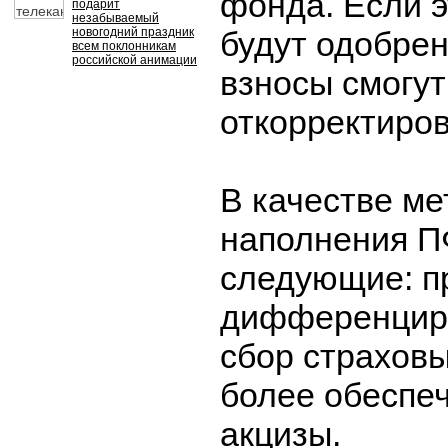
фонда. Если 
подарит
незабываемый
новогодний праздник
будут одобре
всем поклонникам
российской анимации
взносы смогут
откорректиро
В качестве ме
наполнения П
следующие: п
дифференцир
сбор страховы
более обеспе
акцизы.