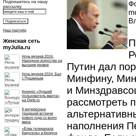
Подпишитесь на нашу
Фо
рассылку
mo
В
Наш партнёр
П
Женская сеть
myJulia.ru
Р
Ночь музеев 2024.
Народное искусство на
Путин дал по
высшем уровне
Ночь музеев 2024. Бал
Минфину, Мин
с Пушкиным
и Минздравсо
Конкурс «Лучший
пользователь марта»
рассмотреть 
на Diets.ru
6 интересных
альтернативн
традиций встречи
нового года со всего
мира
наполнения П
«Ёлка телеканала
Карусель» в Крокусе