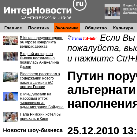
В одной 
неожида
Анджели
Главное
Политика
Экономика
Общество
Культура
Если Вы
В Китае предупреждают
об угрозе конфликта
пожалуйста, вы
великих держав
В одной из кофеен
и нажмите Ctrl+
Львова неожиданно
появилась Анджелина
Джоли
Путин пору
Bloomberg рассказал о
содержании нового
пакета санкций ЕС
альтернат
против России
В МИД указали на
массовый отток
наполнени
чиновников из
администрации Байдена
Папа Римский хотел бы
приехать в Киев
25.12.2010 13
Новости шоу-бизнеса