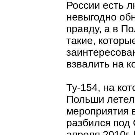
России есть л
невыгодно об
правду, а в П
такие, которы
заинтересован
взвалить на ко
Ту-154, на ко
Польши летел
мероприятия в
разбился под
апреля 2010г.