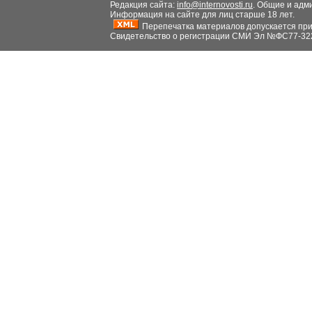
Редакция сайта:
info@internovosti.ru
. Общие и адм
Информация на сайте для лиц старше 18 лет.
Перепечатка материалов допускается при н
Свидетельство о регистрации СМИ Эл №ФС77-32