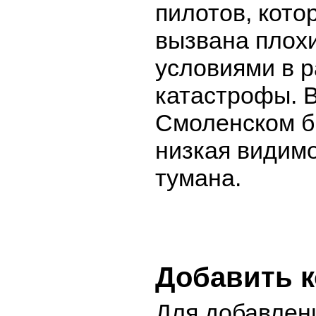
пилотов, кото
вызвана плох
условиями в 
катастрофы. В
Смоленском б
низкая видимо
тумана.
Добавить 
Для добавлен