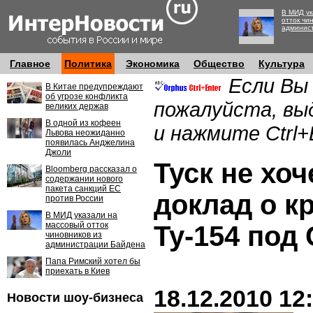
В МИД ук
отток чи
админис
Главное
Политика
Экономика
Общество
Культура
Если Вы
В Китае предупреждают
об угрозе конфликта
пожалуйста, вы
великих держав
В одной из кофеен
и нажмите Ctrl+
Львова неожиданно
появилась Анджелина
Джоли
Туск не хо
Bloomberg рассказал о
содержании нового
пакета санкций ЕС
доклад о к
против России
В МИД указали на
массовый отток
Ту-154 под
чиновников из
администрации Байдена
Папа Римский хотел бы
приехать в Киев
18.12.2010 12
Новости шоу-бизнеса