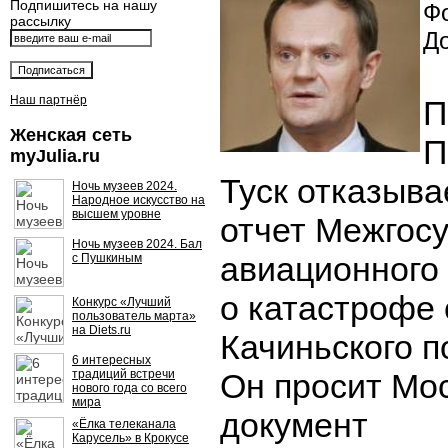
Подпишитесь на нашу
Фо
рассылку
Д
Наш партнёр
П
Женская сеть
П
myJulia.ru
Туск отказыва
Ночь музеев 2024.
Народное искусство на
высшем уровне
отчет Межгос
Ночь музеев 2024. Бал
авиационного
с Пушкиным
о катастрофе
Конкурс «Лучший
пользователь марта»
на Diets.ru
Качиньского 
6 интересных
традиций встречи
Он просит Мо
нового года со всего
мира
документ
«Ёлка телеканала
Карусель» в Крокусе