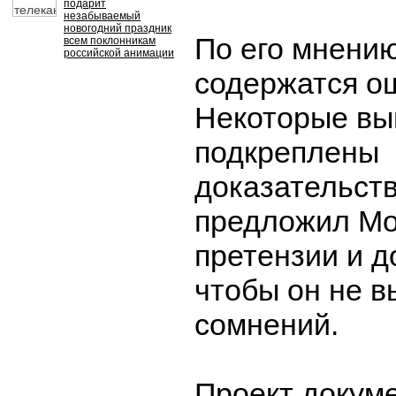
подарит
незабываемый
новогодний праздник
По его мнению
всем поклонникам
российской анимации
содержатся о
Некоторые вы
подкреплены
доказательств
предложил Мо
претензии и д
чтобы он не в
сомнений.
Проект докум