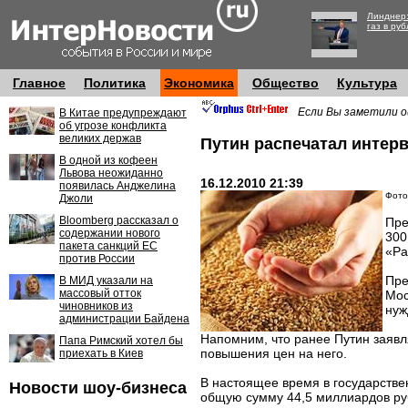
Линднер:
газ в руб
Главное
Политика
Экономика
Общество
Культура
Если Вы заметили о
В Китае предупреждают
об угрозе конфликта
великих держав
Путин распечатал инте
В одной из кофеен
Львова неожиданно
16.12.2010 21:39
появилась Анджелина
Фото:
Джоли
Bloomberg рассказал о
Пре
содержании нового
300
пакета санкций ЕС
«Ра
против России
Пре
В МИД указали на
массовый отток
Мос
чиновников из
нуж
администрации Байдена
Напомним, что ранее Путин заявл
Папа Римский хотел бы
повышения цен на него.
приехать в Киев
В настоящее время в государствен
Новости шоу-бизнеса
общую сумму 44,5 миллиардов руб