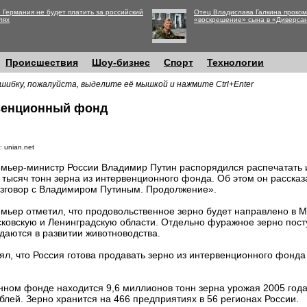
 Германия не будет платить за российский
Отец Владислава Галкина проко
лях
«воскрешение» сына в «Диверса
Происшествия
Шоу-бизнес
Спорт
Технологии
шибку, пожалуйста, выделите её мышкой и нажмите Ctrl+Enter
рвенционный фонд
 unian.net
мьер-министр России Владимир Путин распорядился распечатать 
 тысяч тонн зерна из интервенционного фонда. Об этом он расска
зговор с Владимиром Путиным. Продолжение».
мьер отметил, что продовольственное зерно будет направлено в Мо
ковскую и Ленинградскую области. Отдельно фуражное зерно посту
даются в развитии животноводства.
ял, что Россия готова продавать зерно из интервенционного фонда
ном фонде находится 9,6 миллионов тонн зерна урожая 2005 года,
лей. Зерно хранится на 466 предприятиях в 56 регионах России.