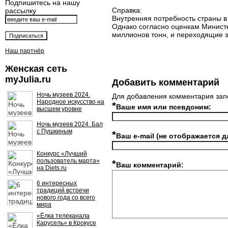
Подпишитесь на нашу
Справка:
рассылку
Внутренняя потребность страны в
Однако согласно оценкам Министер
миллионов тонн, и переходящие за
Наш партнёр
Женская сеть
myJulia.ru
Добавить комментарий
Ночь музеев 2024.
Для добавления комментария зап
Народное искусство на
*
Ваше имя или псевдоним:
высшем уровне
Ночь музеев 2024. Бал
с Пушкиным
*
Ваш e-mail (не отображается д
Конкурс «Лучший
пользователь марта»
*
Ваш комментарий:
на Diets.ru
6 интересных
традиций встречи
нового года со всего
мира
«Ёлка телеканала
Карусель» в Крокусе