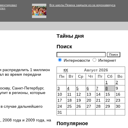
мментировал
Все школы Пекина закрыли из-за коронавируса
нте»
Тайны дня
Поиск
Интерновости
Интернет
и распределить 1 миллион
<<
Август 2026
зал во время передачи
Пн
Вт
Ср
Чт
Пт
Сб
Вс
1
2
скву, Санкт-Петербург,
3
4
5
6
7
8
9
пит в регионы, которые
10
11
12
13
14
15
16
17
18
19
20
21
22
23
 в случае дальнейшего
24
25
26
27
28
29
30
31
 2008 года и 2009 года, на
Популярное