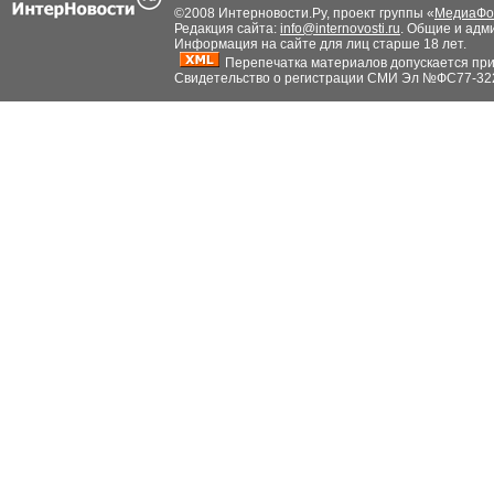
©2008 Интерновости.Ру, проект группы «
МедиаФо
Редакция сайта:
info@internovosti.ru
. Общие и адм
Информация на сайте для лиц старше 18 лет.
Перепечатка материалов допускается при н
Свидетельство о регистрации СМИ Эл №ФС77-32