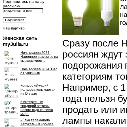
Подпишитесь на нашу
л
рассылку
на
го
Наш партнёр
Женская сеть
Сразу после Н
myJulia.ru
россиян ждут
Ночь музеев 2024.
Народное искусство на
высшем уровне
подорожания 
Ночь музеев 2024. Бал
категориям то
с Пушкиным
Например, с 1
Конкурс «Лучший
пользователь марта»
на Diets.ru
года нельзя бу
6 интересных
традиций встречи
продать или 
нового года со всего
мира
лампы накали
«Ёлка телеканала
Карусель» в Крокусе