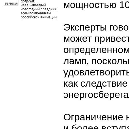
подарит
мощностью 10
незабываемый
новогодний праздник
всем поклонникам
российской анимации
Эксперты говор
может привест
определенном
ламп, посколь
удовлетворить
как следстви
энергосберег
Ограничение 
и более вступ