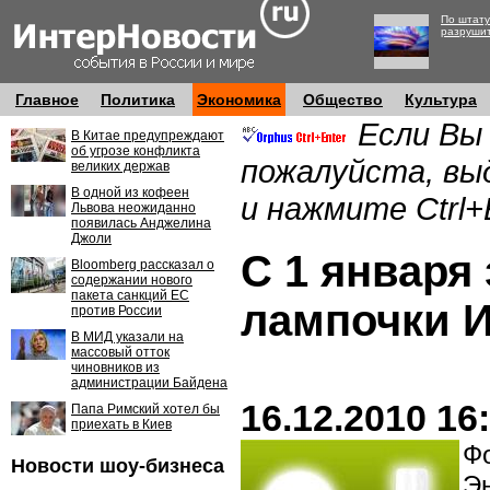
По штату
разруши
Главное
Политика
Экономика
Общество
Культура
Если Вы
В Китае предупреждают
об угрозе конфликта
пожалуйста, вы
великих держав
В одной из кофеен
и нажмите Ctrl+
Львова неожиданно
появилась Анджелина
Джоли
С 1 января
Bloomberg рассказал о
содержании нового
пакета санкций ЕС
лампочки 
против России
В МИД указали на
массовый отток
чиновников из
администрации Байдена
16.12.2010 16
Папа Римский хотел бы
приехать в Киев
Фо
Новости шоу-бизнеса
Э