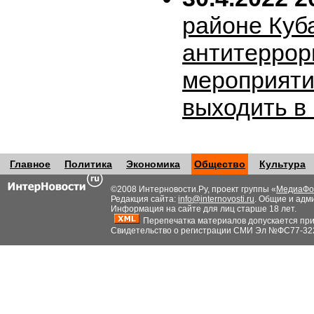
районе Куб
антитеррор
мероприяти
выходить в
Главное
Политика
Экономика
Общество
Культура
©2008 Интерновости.Ру, проект группы «
МедиаФо
Редакция сайта:
info@internovosti.ru
. Общие и адм
Информация на сайте для лиц старше 18 лет.
Перепечатка материалов допускается при н
Свидетельство о регистрации СМИ Эл №ФС77-32