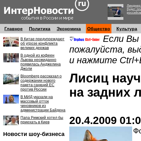
Линднер:
будет пл
российск
Главное
Политика
Экономика
Общество
Культура
Если Вы
В Китае предупреждают
об угрозе конфликта
пожалуйста, вы
великих держав
В одной из кофеен
и нажмите Ctrl+
Львова неожиданно
появилась Анджелина
Джоли
Лисиц науч
Bloomberg рассказал о
содержании нового
пакета санкций ЕС
на задних 
против России
В МИД указали на
массовый отток
чиновников из
администрации Байдена
20.4.2009 01:
Папа Римский хотел бы
приехать в Киев
Фо
Новости шоу-бизнеса