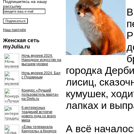
Подпишитесь на нашу
рассылку
В
п
Наш партнёр
Р
Женская сеть
д
myJulia.ru
б
Ночь музеев 2024.
Народное искусство на
высшем уровне
городка Дерби
Ночь музеев 2024. Бал
с Пушкиным
лисиц, сказоч
кумушек, ходи
Конкурс «Лучший
пользователь марта»
на Diets.ru
лапках и вып
6 интересных
традиций встречи
нового года со всего
мира
А всё началось
«Ёлка телеканала
Карусель» в Крокусе