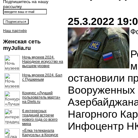
Подпишитесь на нашу
рассылку
25.3.2022 19:
Фо
Наш партнёр
Женская сеть
myJulia.ru
Р
Ночь музеев 2024.
Народное искусство на
м
высшем уровне
остановили п
Ночь музеев 2024. Бал
с Пушкиным
Вооруженных 
Конкурс «Лучший
пользователь марта»
Азербайджана
на Diets.ru
Нагорного Ка
6 интересных
традиций встречи
нового года со всего
Инфоцентр НК
мира
«Ёлка телеканала
Карусель» в Крокусе