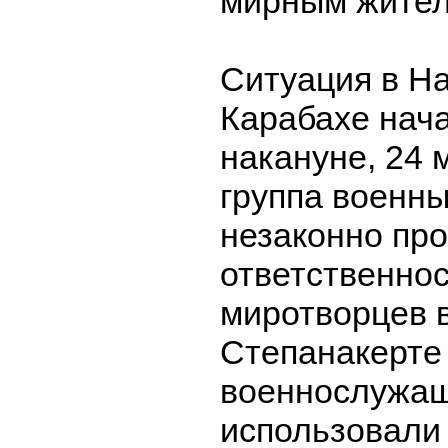
мирным жител
Ситуация в Н
Карабахе нач
накануне, 24 
группа военн
незаконно про
ответственнос
миротворцев в
Степанакерте 
военнослужа
использовали 