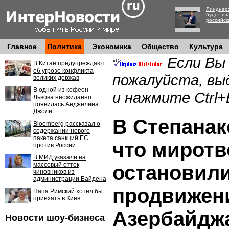
Линднер:
будет пл
российск
Главное
Политика
Экономика
Общество
Культура
Если Вы
В Китае предупреждают
об угрозе конфликта
пожалуйста, вы
великих держав
В одной из кофеен
и нажмите Ctrl+
Львова неожиданно
появилась Анджелина
Джоли
В Степанак
Bloomberg рассказал о
содержании нового
пакета санкций ЕС
что мирот
против России
В МИД указали на
массовый отток
остановил
чиновников из
администрации Байдена
продвижен
Папа Римский хотел бы
приехать в Киев
Азербайдж
Новости шоу-бизнеса