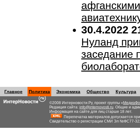
афганскими
авиатехник
30.4.2022 2
Нуланд при
заседание 
биолабора
Главное
Политика
Экономика
Общество
Культура
©2008 Интерновости.Ру, проект группы «
МедиаФо
Редакция сайта:
info@internovosti.ru
. Общие и адм
Информация на сайте для лиц старше 18 лет.
Перепечатка материалов допускается при н
Свидетельство о регистрации СМИ Эл №ФС77-32