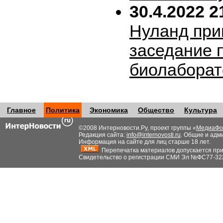
30.4.2022 2
Нуланд при
заседание 
биолабора
Главное
Политика
Экономика
Общество
Культура
©2008 Интерновости.Ру, проект группы «
МедиаФо
Редакция сайта:
info@internovosti.ru
. Общие и адм
Информация на сайте для лиц старше 18 лет.
Перепечатка материалов допускается при н
Свидетельство о регистрации СМИ Эл №ФС77-32