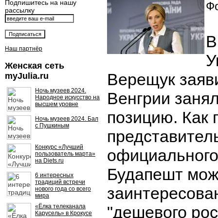
Подпишитесь на нашу
Фо
рассылку
В
Наш партнёр
У
Женская сеть
Верещук заяви
myJulia.ru
Ночь музеев 2024.
Венгрии заня
Народное искусство на
высшем уровне
позицию. Как
Ночь музеев 2024. Бал
с Пушкиным
представител
Конкурс «Лучший
официального
пользователь марта»
на Diets.ru
Будапешт мож
6 интересных
традиций встречи
заинтересова
нового года со всего
мира
«Ёлка телеканала
"дешевого рос
Карусель» в Крокусе