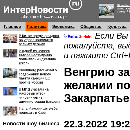
Bloomber
содержан
санкций 
Главное
Политика
Экономика
Общество
Культура
Если Вы
В Китае предупреждают
об угрозе конфликта
пожалуйста, вы
великих держав
В одной из кофеен
и нажмите Ctrl+
Львова неожиданно
появилась Анджелина
Джоли
Венгрию за
Bloomberg рассказал о
содержании нового
пакета санкций ЕС
желании п
против России
В МИД указали на
массовый отток
Закарпатье
чиновников из
администрации Байдена
Папа Римский хотел бы
приехать в Киев
22.3.2022 19:
Новости шоу-бизнеса