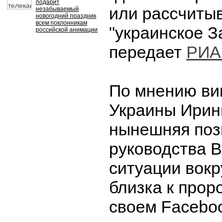
подарит
или рассчиты
незабываемый
новогодний праздник
всем поклонникам
"украинское З
российской анимации
передает
РИА
По мнению ви
Украины Ирин
нынешняя поз
руководства В
ситуации вокр
близка к прор
своем Facebo