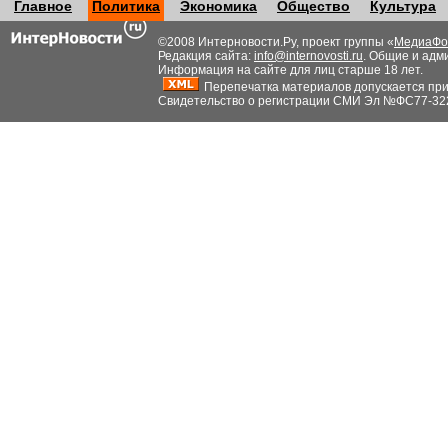
Главное
Политика
Экономика
Общество
Культура
©2008 Интерновости.Ру, проект группы «
МедиаФо
Редакция сайта:
info@internovosti.ru
. Общие и адм
Информация на сайте для лиц старше 18 лет.
Перепечатка материалов допускается при н
Свидетельство о регистрации СМИ Эл №ФС77-32