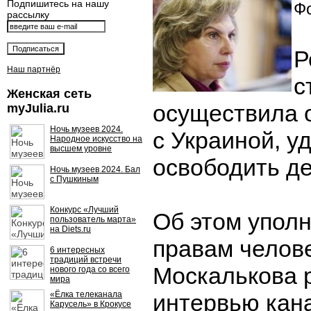
Подпишитесь на нашу
Фо
рассылку
Р
Наш партнёр
с
Женская сеть
осуществила 
myJulia.ru
Ночь музеев 2024.
с Украиной, у
Народное искусство на
высшем уровне
освободить де
Ночь музеев 2024. Бал
с Пушкиным
Конкурс «Лучший
Об этом упол
пользователь марта»
на Diets.ru
правам челов
6 интересных
традиций встречи
Москалькова 
нового года со всего
мира
«Ёлка телеканала
интервью кана
Карусель» в Крокусе