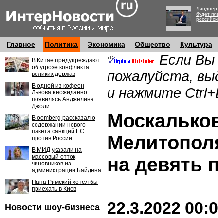
Линднер:
будет пл
российск
Главное
Политика
Экономика
Общество
Культура
Если Вы
В Китае предупреждают
об угрозе конфликта
пожалуйста, вы
великих держав
В одной из кофеен
и нажмите Ctrl+
Львова неожиданно
появилась Анджелина
Джоли
Москальков
Bloomberg рассказал о
содержании нового
пакета санкций ЕС
Мелитопол
против России
В МИД указали на
массовый отток
на девять 
чиновников из
администрации Байдена
Папа Римский хотел бы
приехать в Киев
22.3.2022 00:
Новости шоу-бизнеса