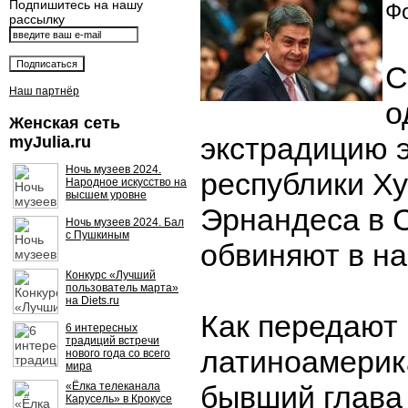
Подпишитесь на нашу
Фо
рассылку
С
Наш партнёр
о
Женская сеть
экстрадицию 
myJulia.ru
Ночь музеев 2024.
республики Х
Народное искусство на
высшем уровне
Эрнандеса в С
Ночь музеев 2024. Бал
с Пушкиным
обвиняют в на
Конкурс «Лучший
пользователь марта»
на Diets.ru
Как передают
6 интересных
традиций встречи
латиноамерик
нового года со всего
мира
«Ёлка телеканала
бывший глава
Карусель» в Крокусе