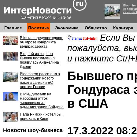
Bloomber
содержан
санкций 
Главное
Политика
Экономика
Общество
Культура
Если Вы
В Китае предупреждают
об угрозе конфликта
пожалуйста, вы
великих держав
В одной из кофеен
и нажмите Ctrl+
Львова неожиданно
появилась Анджелина
Джоли
Бывшего п
Bloomberg рассказал о
содержании нового
пакета санкций ЕС
Гондураса 
против России
В МИД указали на
массовый отток
в США
чиновников из
администрации Байдена
Папа Римский хотел бы
приехать в Киев
17.3.2022 08:
Новости шоу-бизнеса