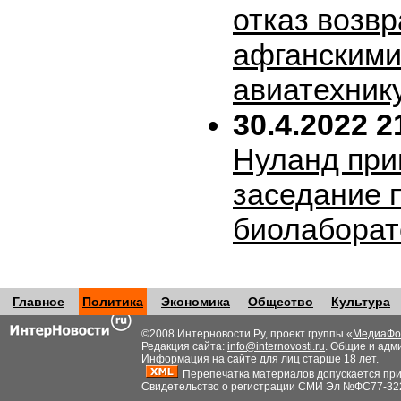
отказ возв
афганскими
авиатехник
30.4.2022 2
Нуланд при
заседание 
биолабора
Главное
Политика
Экономика
Общество
Культура
©2008 Интерновости.Ру, проект группы «
МедиаФо
Редакция сайта:
info@internovosti.ru
. Общие и адм
Информация на сайте для лиц старше 18 лет.
Перепечатка материалов допускается при н
Свидетельство о регистрации СМИ Эл №ФС77-32