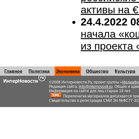
активы на 
24.4.2022 0
начала «ко
из проекта
Главное
Политика
Экономика
Общество
Культура
©2008 Интерновости.Ру, проект группы «
МедиаФо
Редакция сайта:
info@internovosti.ru
. Общие и адм
Информация на сайте для лиц старше 18 лет.
Перепечатка материалов допускается при н
Свидетельство о регистрации СМИ Эл №ФС77-32