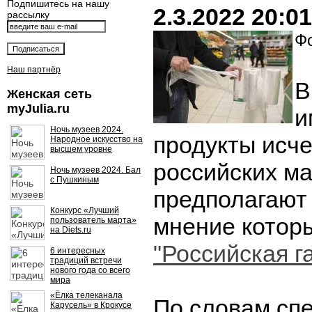
Подпишитесь на нашу
2.3.2022 20:01
рассылку
Фо
Наш партнёр
В
Женская сеть
myJulia.ru
и
Ночь музеев 2024.
продукты исче
Народное искусство на
высшем уровне
российских ма
Ночь музеев 2024. Бал
с Пушкиным
предполагают 
Конкурс «Лучший
мнение котор
пользователь марта»
на Diets.ru
"Российская г
6 интересных
традиций встречи
нового года со всего
мира
«Ёлка телеканала
По словам сп
Карусель» в Крокусе