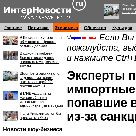
Bloomber
содержан
санкций 
Главное
Политика
Экономика
Общество
Культура
Если Вы
В Китае предупреждают
об угрозе конфликта
пожалуйста, вы
великих держав
В одной из кофеен
и нажмите Ctrl+
Львова неожиданно
появилась Анджелина
Джоли
Эксперты 
Bloomberg рассказал о
содержании нового
пакета санкций ЕС
импортные
против России
В МИД указали на
массовый отток
попавшие в
чиновников из
администрации Байдена
из-за санк
Папа Римский хотел бы
приехать в Киев
Новости шоу-бизнеса