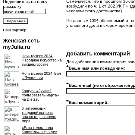
Отмечается, что в прошлом 36-лет
Подпишитесь на нашу
возбудили по ч. 1 ст. 282 УК РФ 
рассылку
человеческого достоинства).
По данным СКР, обвиняемый от со
уголовного дела в скором времени
Наш партнёр
Женская сеть
myJulia.ru
Добавить комментарий
Ночь музеев 2024.
Народное искусство на
Для добавления комментария зап
высшем уровне
*
Ваше имя или псевдоним:
Ночь музеев 2024. Бал
с Пушкиным
*
Ваш e-mail (не отображается д
Конкурс «Лучший
пользователь марта»
на Diets.ru
*
Ваш комментарий:
6 интересных
традиций встречи
нового года со всего
мира
«Ёлка телеканала
Карусель» в Крокусе