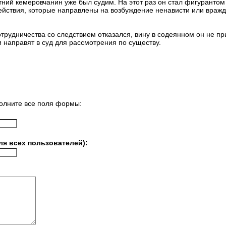
ний кемеровчанин уже был судим. На этот раз он стал фигурантом 
(действия, которые направлены на возбуждение ненависти или враж
трудничества со следствием отказался, вину в содеянном он не п
 направят в суд для рассмотрения по существу.
олните все поля формы:
ля всех пользователей):