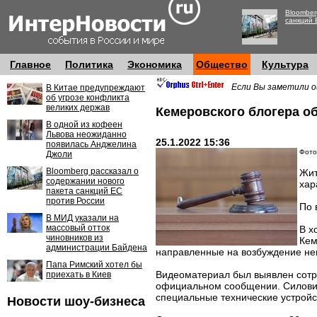
Bloomber
санкций 
Главное
Политика
Экономика
Общество
Культура
Если Вы заметили о
В Китае предупреждают
об угрозе конфликта
великих держав
Кемеровского блогера о
В одной из кофеен
Львова неожиданно
25.1.2022 15:36
появилась Анджелина
Фото:
Джоли
Bloomberg рассказал о
Жит
содержании нового
хар
пакета санкций ЕС
против России
По 
В МИД указали на
массовый отток
В х
чиновников из
Кем
администрации Байдена
направленные на возбуждение нен
Папа Римский хотел бы
Видеоматериал был выявлен сотр
приехать в Киев
официальном сообщении. Силовики
специальные технические устройс
Новости шоу-бизнеса