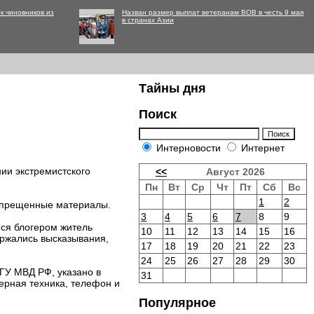
к чиновников из
Назван размер выплат ветеранам ВОВ в честь 9 мая
в странах Азии
Тайны дня
Поиск
Интерновости
Интернет
ии экстремистского
<<
Август 2026
Пн
Вт
Ср
Чт
Пт
Сб
Вс
1
2
запрещенные материалы.
3
4
5
6
7
8
9
йся блогером житель
10
11
12
13
14
15
16
ержались высказывания,
17
18
19
20
21
22
23
24
25
26
27
28
29
30
ГУ МВД РФ, указано в
31
ерная техника, телефон и
Популярное