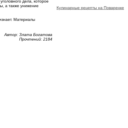
уголовного дела, которое
ды, а также унижение
Кулинарные рецепты на Поваренке
ризнает. Материалы
Автор: Злата Богатова
Прочтений: 2184