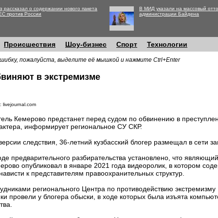
g рассказал о содержании нового пакета
В МИД указали на массовый отто
ЕС против России
администрации Байдена
Происшествия
Шоу-бизнес
Спорт
Технологии
шибку, пожалуйста, выделите её мышкой и нажмите Ctrl+Enter
бвиняют в экстремизме
 livejournal.com
ель Кемерово предстанет перед судом по обвинению в преступлен
актера, информирует региональное СУ СКР.
версии следствия, 36-летний кузбасский блогер размещал в сети 
оде предварительного разбирательства установлено, что являющи
ерово опубликовал в январе 2021 года видеоролик, в котором сод
ависти к представителям правоохранительных структур.
удниками регионального Центра по противодействию экстремизму 
 провели у блогера обыски, в ходе которых была изъята компьют
тва.