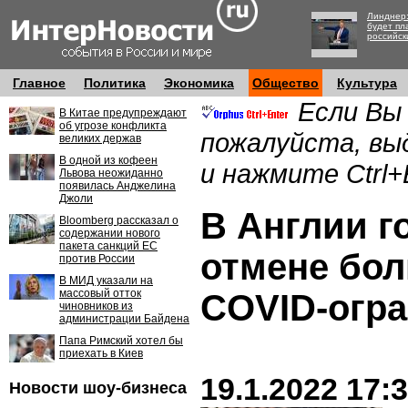
Линднер:
будет пл
российск
Главное
Политика
Экономика
Общество
Культура
Если Вы
В Китае предупреждают
об угрозе конфликта
пожалуйста, вы
великих держав
В одной из кофеен
и нажмите Ctrl+
Львова неожиданно
появилась Анджелина
Джоли
В Англии г
Bloomberg рассказал о
содержании нового
пакета санкций ЕС
отмене бол
против России
В МИД указали на
массовый отток
COVID-огр
чиновников из
администрации Байдена
Папа Римский хотел бы
приехать в Киев
19.1.2022 17:
Новости шоу-бизнеса