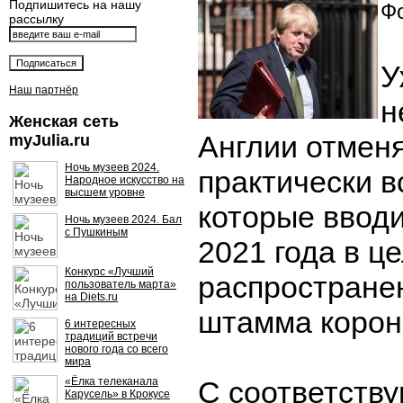
Подпишитесь на нашу
Фо
рассылку
У
Наш партнёр
н
Женская сеть
Англии отмен
myJulia.ru
Ночь музеев 2024.
практически в
Народное искусство на
высшем уровне
которые вводи
Ночь музеев 2024. Бал
с Пушкиным
2021 года в ц
Конкурс «Лучший
распростране
пользователь марта»
на Diets.ru
штамма корон
6 интересных
традиций встречи
нового года со всего
мира
«Ёлка телеканала
С соответств
Карусель» в Крокусе