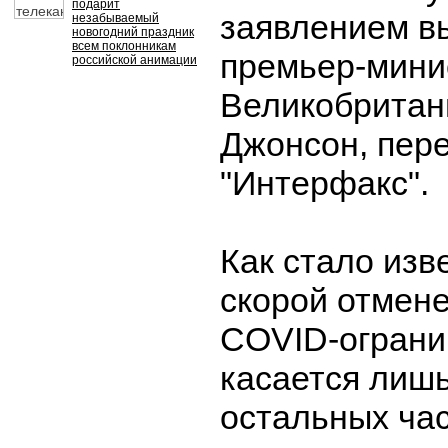
подарит
заявлением в
незабываемый
новогодний праздник
всем поклонникам
премьер-мини
российской анимации
Великобритан
Джонсон, пер
"Интерфакс".
Как стало изв
скорой отмен
COVID-ограни
касается лишь
остальных час