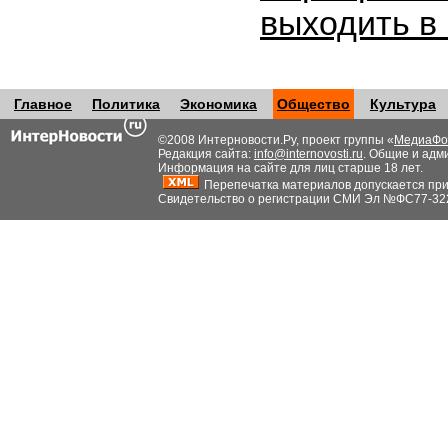
выходить в
Главное
Политика
Экономика
Общество
Культура
©2008 Интерновости.Ру, проект группы «
МедиаФо
Редакция сайта:
info@internovosti.ru
. Общие и адм
Информация на сайте для лиц старше 18 лет.
Перепечатка материалов допускается при н
Свидетельство о регистрации СМИ Эл №ФС77-32