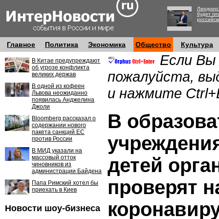
Линднер:
будет пл
российск
Главное
Политика
Экономика
Общество
Культура
Если Вы
В Китае предупреждают
об угрозе конфликта
пожалуйста, вы
великих держав
В одной из кофеен
и нажмите Ctrl+
Львова неожиданно
появилась Анджелина
Джоли
В образов
Bloomberg рассказал о
содержании нового
пакета санкций ЕС
учреждения
против России
В МИД указали на
массовый отток
детей орга
чиновников из
администрации Байдена
проверят н
Папа Римский хотел бы
приехать в Киев
коронавир
Новости шоу-бизнеса