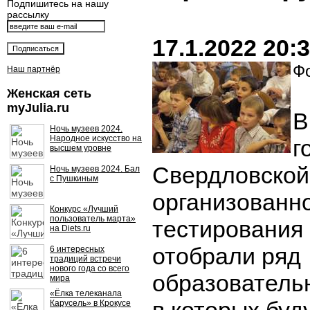
Подпишитесь на нашу
рассылку
17.1.2022 20:
Фо
Наш партнёр
Женская сеть
myJulia.ru
В
Ночь музеев 2024.
Народное искусство на
г
высшем уровне
Свердловской
Ночь музеев 2024. Бал
с Пушкиным
организованн
Конкурс «Лучший
пользователь марта»
тестирования
на Diets.ru
отобрали ряд
6 интересных
традиций встречи
нового года со всего
образователь
мира
«Ёлка телеканала
Карусель» в Крокусе