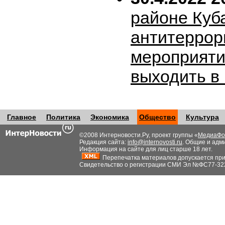
районе Куб
антитеррор
мероприяти
выходить в
Главное
Политика
Экономика
Общество
Культура
©2008 Интерновости.Ру, проект группы «
МедиаФо
Редакция сайта:
info@internovosti.ru
. Общие и адм
Информация на сайте для лиц старше 18 лет.
Перепечатка материалов допускается при н
Свидетельство о регистрации СМИ Эл №ФС77-32