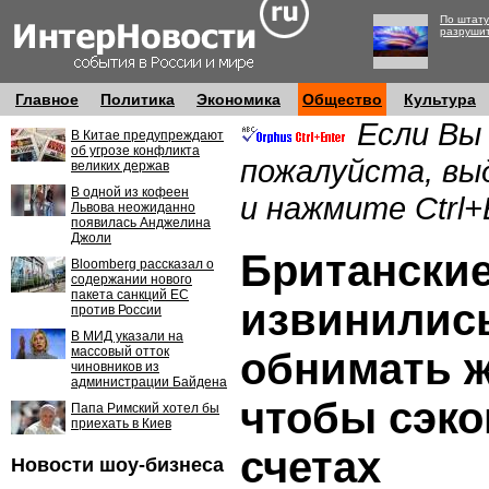
По штату
разруши
Главное
Политика
Экономика
Общество
Культура
Если Вы
В Китае предупреждают
об угрозе конфликта
пожалуйста, вы
великих держав
В одной из кофеен
и нажмите Ctrl+
Львова неожиданно
появилась Анджелина
Джоли
Британские
Bloomberg рассказал о
содержании нового
пакета санкций ЕС
извинились
против России
В МИД указали на
массовый отток
обнимать 
чиновников из
администрации Байдена
чтобы сэко
Папа Римский хотел бы
приехать в Киев
счетах
Новости шоу-бизнеса