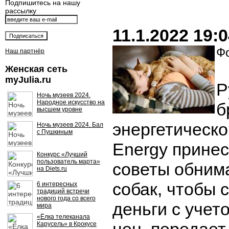
Подпишитесь на нашу
рассылку
11.1.2022 19:
Фо
Наш партнёр
Женская сеть
myJulia.ru
Р
Ночь музеев 2024.
Народное искусство на
б
высшем уровне
энергетическ
Ночь музеев 2024. Бал
с Пушкиным
Energy принес
Конкурс «Лучший
пользователь марта»
советы обнима
на Diets.ru
собак, чтобы 
6 интересных
традиций встречи
нового года со всего
деньги с учет
мира
«Ёлка телеканала
Карусель» в Крокусе