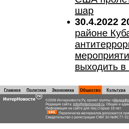
шар
30.4.2022 2
районе Куб
антитеррор
мероприяти
выходить в
Главное
Политика
Экономика
Общество
Культура
©2008 Интерновости.Ру, проект группы «
МедиаФо
Редакция сайта:
info@internovosti.ru
. Общие и адм
Информация на сайте для лиц старше 18 лет.
Перепечатка материалов допускается при н
Свидетельство о регистрации СМИ Эл №ФС77-32