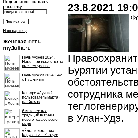
Подпишитесь на нашу
23.8.2021 19:
рассылку
Фо
Наш партнёр
Женская сеть
myJulia.ru
Правоохранит
Ночь музеев 2024.
Народное искусство на
высшем уровне
Бурятии уста
Ночь музеев 2024. Бал
обстоятельств
с Пушкиным
сотрудника м
Конкурс «Лучший
пользователь марта»
на Diets.ru
теплогенерир
6 интересных
в Улан-Удэ.
традиций встречи
нового года со всего
мира
«Ёлка телеканала
Карусель» в Крокусе