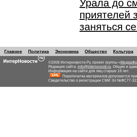
Урала до с
приятелей 
заняться с
Главное
Политика
Экономика
Общество
Культура
©2008 Интерновости.Ру, проект группы «
МедиаФо
Редакция сайта:
info@internovosti.ru
. Общие и адм
Информация на сайте для лиц старше 18 лет.
Перепечатка материалов допускается при н
Свидетельство о регистрации СМИ Эл №ФС77-32