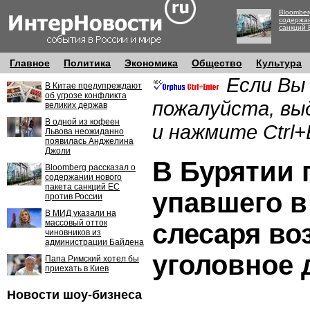
Bloomber
содержан
санкций 
Главное
Политика
Экономика
Общество
Культура
Если Вы
В Китае предупреждают
об угрозе конфликта
пожалуйста, вы
великих держав
В одной из кофеен
и нажмите Ctrl+
Львова неожиданно
появилась Анджелина
Джоли
В Бурятии 
Bloomberg рассказал о
содержании нового
пакета санкций ЕС
упавшего в
против России
В МИД указали на
массовый отток
слесаря во
чиновников из
администрации Байдена
уголовное 
Папа Римский хотел бы
приехать в Киев
Новости шоу-бизнеса