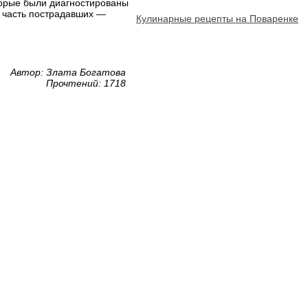
торые были диагностированы
я часть пострадавших —
Кулинарные рецепты на Поваренке
Автор: Злата Богатова
Прочтений: 1718