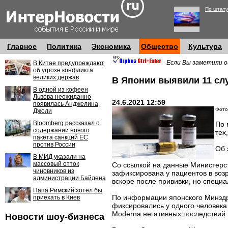
По штату
Главное
Политика
Экономика
Общество
Культура
Если Вы заметили о
В Китае предупреждают
об угрозе конфликта
великих держав
В Японии выявили 11 слу
В одной из кофеен
Львова неожиданно
24.6.2021 12:59
появилась Анджелина
Фото:
Джоли
Bloomberg рассказал о
По 
содержании нового
тех
пакета санкций ЕС
против России
Об 
В МИД указали на
массовый отток
Со ссылкой на данные Министерс
чиновников из
зафиксирована у пациентов в возр
администрации Байдена
вскоре после прививки, но специа
Папа Римский хотел бы
По информации японского Минздр
приехать в Киев
фиксировались у одного человека 
Moderna негативных последствий
Новости шоу-бизнеса