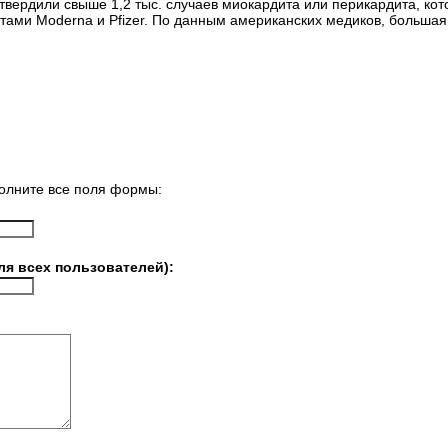
вердили свыше 1,2 тыс. случаев миокардита или перикардита, ко
тами Moderna и Pfizer. По данным американских медиков, больша
олните все поля формы:
ля всех пользователей):