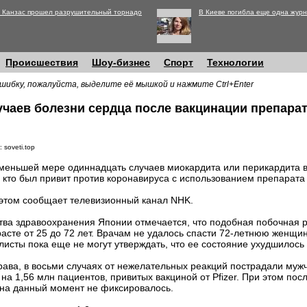
 Канзас прошел разрушительный торнадо
В Киеве погибла еще одна журн
Происшествия
Шоу-бизнес
Спорт
Технологии
шибку, пожалуйста, выделите её мышкой и нажмите Ctrl+Enter
чаев болезни сердца после вакцинации препарат
 soveti.top
меньшей мере одиннадцать случаев миокардита или перикардита 
, кто был привит против коронавируса с использованием препарата P
этом сообщает телевизионный канал NHK.
тва здравоохранения Японии отмечается, что подобная побочная 
асте от 25 до 72 лет. Врачам не удалось спасти 72-летнюю женщин
листы пока еще не могут утверждать, что ее состояние ухудшилось
ава, в восьми случаях от нежелательных реакций пострадали муж
на 1,56 млн пациентов, привитых вакциной от Pfizer. При этом по
 на данный момент не фиксировалось.