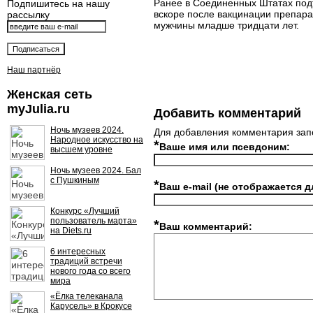
Ранее в Соединенных Штатах подт
Подпишитесь на нашу
вскоре после вакцинации препара
рассылку
мужчины младше тридцати лет.
Наш партнёр
Женская сеть
myJulia.ru
Добавить комментарий
Ночь музеев 2024.
Для добавления комментария зап
Народное искусство на
*
Ваше имя или псевдоним:
высшем уровне
Ночь музеев 2024. Бал
с Пушкиным
*
Ваш e-mail (не отображается д
Конкурс «Лучший
пользователь марта»
*
Ваш комментарий:
на Diets.ru
6 интересных
традиций встречи
нового года со всего
мира
«Ёлка телеканала
Карусель» в Крокусе