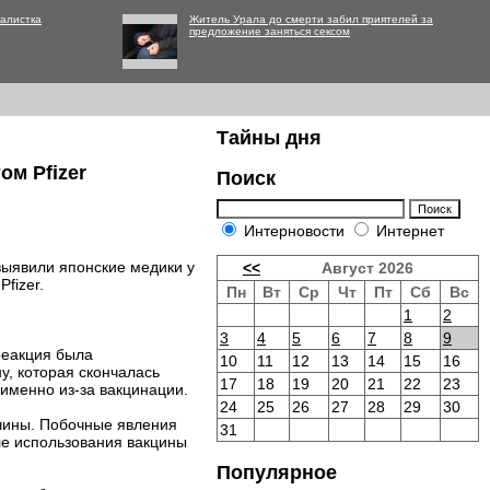
алистка
Житель Урала до смерти забил приятелей за
предложение заняться сексом
Тайны дня
ом Pfizer
Поиск
Интерновости
Интернет
выявили японские медики у
<<
Август 2026
fizer.
Пн
Вт
Ср
Чт
Пт
Сб
Вс
1
2
3
4
5
6
7
8
9
реакция была
10
11
12
13
14
15
16
у, которая скончалась
17
18
19
20
21
22
23
 именно из-за вакцинации.
24
25
26
27
28
29
30
чины. Побочные явления
31
сле использования вакцины
Популярное