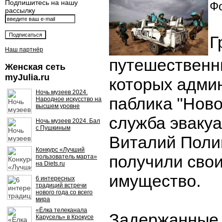
Подпишитесь на нашу
Фо
рассылку
Г
Наш партнёр
путешественни
Женская сеть
myJulia.ru
которых адми
Ночь музеев 2024.
паблика "Нов
Народное искусство на
высшем уровне
служба эвакуа
Ночь музеев 2024. Бал
с Пушкиным
Виталий Поли
Конкурс «Лучший
получили сво
пользователь марта»
на Diets.ru
имущество.
6 интересных
традиций встречи
нового года со всего
мира
«Ёлка телеканала
Задержанные 
Карусель» в Крокусе