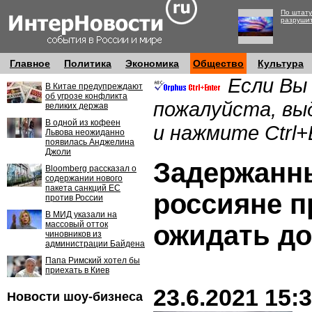
По штату
разруши
Главное
Политика
Экономика
Общество
Культура
Если Вы
В Китае предупреждают
об угрозе конфликта
пожалуйста, вы
великих держав
В одной из кофеен
и нажмите Ctrl+
Львова неожиданно
появилась Анджелина
Джоли
Задержанн
Bloomberg рассказал о
содержании нового
пакета санкций ЕС
россияне 
против России
В МИД указали на
массовый отток
ожидать д
чиновников из
администрации Байдена
Папа Римский хотел бы
приехать в Киев
23.6.2021 15:
Новости шоу-бизнеса