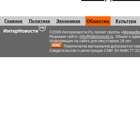
Главное
Политика
Экономика
Общество
Культура
©2008 Интерновости.Ру, проект группы «
МедиаФо
Редакция сайта:
info@internovosti.ru
. Общие и адм
Информация на сайте для лиц старше 18 лет.
Перепечатка материалов допускается при н
Свидетельство о регистрации СМИ Эл №ФС77-32