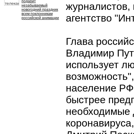
подарит
журналистов,
незабываемый
новогодний праздник
всем поклонникам
агентство "Ин
российской анимации
Глава российс
Владимир Пут
использует л
возможность",
население РФ
быстрее пред
необходимые 
коронавируса