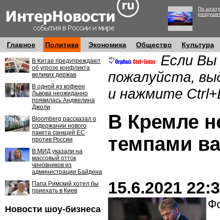
По штату
разруши
Главное
Политика
Экономика
Общество
Культура
Если Вы
В Китае предупреждают
об угрозе конфликта
пожалуйста, вы
великих держав
В одной из кофеен
и нажмите Ctrl+
Львова неожиданно
появилась Анджелина
Джоли
В Кремле 
Bloomberg рассказал о
содержании нового
пакета санкций ЕС
темпами в
против России
В МИД указали на
массовый отток
чиновников из
администрации Байдена
15.6.2021 22:
Папа Римский хотел бы
приехать в Киев
Фо
Новости шоу-бизнеса