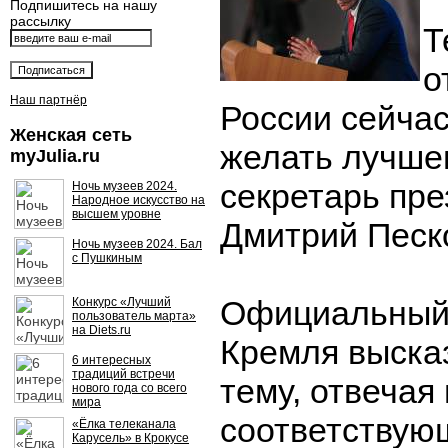
Подпишитесь на нашу
рассылку
Т
о
Наш партнёр
России сейча
Женская сеть
желать лучшег
myJulia.ru
секретарь пр
Ночь музеев 2024.
Народное искусство на
высшем уровне
Дмитрий Песк
Ночь музеев 2024. Бал
с Пушкиным
Официальный 
Конкурс «Лучший
пользователь марта»
на Diets.ru
Кремля высказ
6 интересных
традиций встречи
тему, отвечая
нового года со всего
мира
соответствую
«Ёлка телеканала
Карусель» в Крокусе