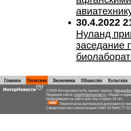
авиатехник
30.4.2022 2
Нуланд при
заседание 
биолабора
Главное
Политика
Экономика
Общество
Культура
©2008 Интерновости.Ру, проект группы «
МедиаФо
Редакция сайта:
info@internovosti.ru
. Общие и адм
Информация на сайте для лиц старше 18 лет.
Перепечатка материалов допускается при н
Свидетельство о регистрации СМИ Эл №ФС77-32