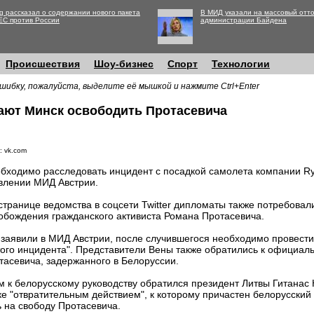
g рассказал о содержании нового пакета
В МИД указали на массовый отто
ЕС против России
администрации Байдена
Происшествия
Шоу-бизнес
Спорт
Технологии
шибку, пожалуйста, выделите её мышкой и нажмите Ctrl+Enter
ают Минск освободить Протасевича
: vk.com
бходимо расследовать инцидент с посадкой самолета компании Rya
влении МИД Австрии.
странице ведомства в соцсети Twitter дипломаты также потребова
обождения гражданского активиста Романа Протасевича.
 заявили в МИД Австрии, после случившегося необходимо провест
ого инцидента". Представители Вены также обратились к официал
тасевича, задержанного в Белоруссии.
 к белорусскому руководству обратился президент Литвы Гитанас 
ке "отвратительным действием", к которому причастен белорусский
 на свободу Протасевича.