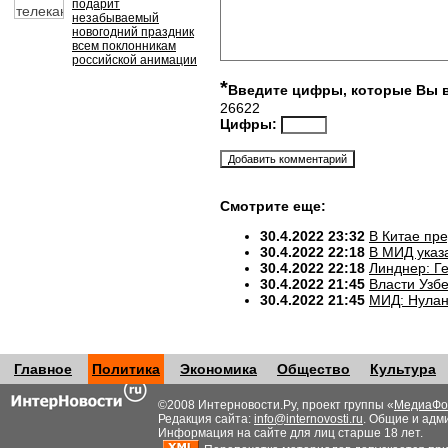
подарит
незабываемый
новогодний праздник
всем поклонникам
российской анимации
*
Введите цифры, которые Вы 
26622
Цифры:
Смотрите еще:
30.4.2022 23:32
В Китае пр
30.4.2022 22:18
В МИД указ
30.4.2022 22:18
Линднер: Ге
30.4.2022 21:45
Власти Узб
30.4.2022 21:45
МИД: Нулан
Главное
Политика
Экономика
Общество
Культура
©2008 Интерновости.Ру, проект группы «
МедиаФо
Редакция сайта:
info@internovosti.ru
. Общие и адм
Информация на сайте для лиц старше 18 лет.