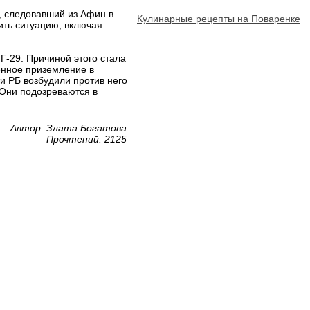
, следовавший из Афин в
Кулинарные рецепты на Поваренке
ить ситуацию, включая
Г-29. Причиной этого стала
енное приземление в
и РБ возбудили против него
 Они подозреваются в
Автор: Злата Богатова
Прочтений: 2125