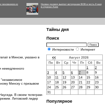
к чиновников из
Назван размер выплат ветеранам ВОВ в честь 9 мая
в странах Азии
Тайны дня
Поиск
Интерновости
Интернет
nair в Минске, указано в
<<
Август 2026
Пн
Вт
Ср
Чт
Пт
Сб
Вс
1
2
ли немедленного
3
4
5
6
7
8
9
10
11
12
13
14
15
16
и "независимое
17
18
19
20
21
22
23
ьному Минску с призывом
24
25
26
27
28
29
30
31
Науседа. В своем телеграм-
 режим. Литовский лидер
Популярное