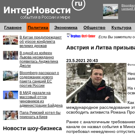
Bloomber
санкций 
Главное
Политика
Экономика
Общество
Культура
Если Вы заметили о
В Китае предупреждают
об угрозе конфликта
великих держав
Австрия и Литва призыв
В одной из кофеен
Львова неожиданно
23.5.2021 20:43
появилась Анджелина
Фото
Джоли
Bloomberg рассказал о
Нео
содержании нового
зая
пакета санкций ЕС
против России
На 
осв
В МИД указали на
массовый отток
чиновников из
Как
администрации Байдена
международное расследование эт
освободить активиста Романа Про
Папа Римский хотел бы
приехать в Киев
Ранее с аналогичным требованием
канале он назвал события в Минс
Новости шоу-бизнеса
потребовал немедленно отпустить