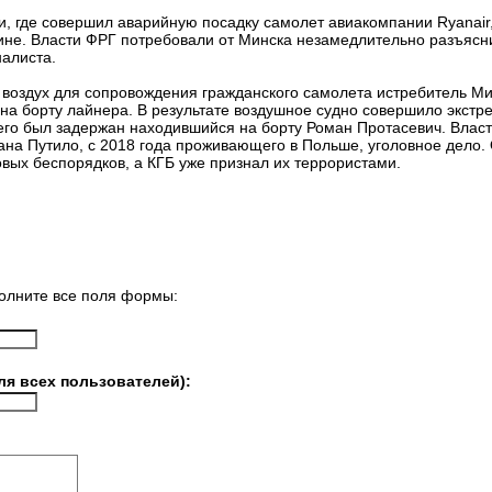
и, где совершил аварийную посадку самолет авиакомпании Ryanair
ине. Власти ФРГ потребовали от Минска незамедлительно разъясн
алиста.
воздух для сопровождения гражданского самолета истребитель Ми
 на борту лайнера. В результате воздушное судно совершило экстр
чего был задержан находившийся на борту Роман Протасевич. Власт
ана Путило, с 2018 года проживающего в Польше, уголовное дело.
овых беспорядков, а КГБ уже признал их террористами.
олните все поля формы:
ля всех пользователей):