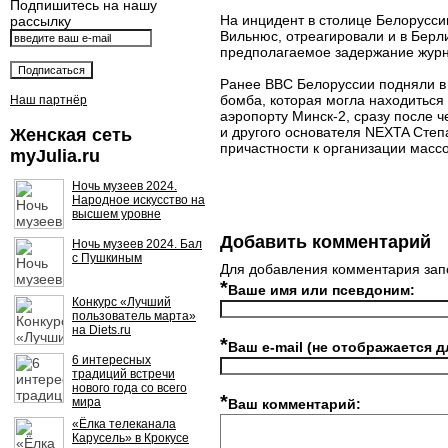
Подпишитесь на нашу
На инцидент в столице Белорусси
рассылку
Вильнюс, отреагировали и в Берл
предполагаемое задержание журн
Ранее ВВС Белоруссии подняли в 
бомба, которая могла находиться
Наш партнёр
аэропорту Минск-2, сразу после 
и другого основателя NEXTA Степ
Женская сеть
причастности к организации масс
myJulia.ru
Ночь музеев 2024.
Народное искусство на
высшем уровне
Добавить комментарий
Ночь музеев 2024. Бал
с Пушкиным
Для добавления комментария зап
*
Ваше имя или псевдоним:
Конкурс «Лучший
пользователь марта»
на Diets.ru
*
Ваш e-mail (не отображается д
6 интересных
традиций встречи
нового года со всего
*
мира
Ваш комментарий:
«Ёлка телеканала
Карусель» в Крокусе