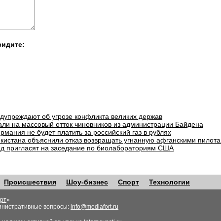
видите:
едупреждают об угрозе конфликта великих держав
али на массовый отток чиновников из администрации Байдена
рмания не будет платить за российский газ в рублях
екистана объяснили отказ возвращать угнанную афганскими пилота
д пригласят на заседание по биолабораториям США
Происшествия
Шоу-бизнес
Спорт
Технологии
рт
»
инистративные вопросы:
info@mediafort.ru