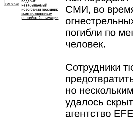
подарит
незабываемый
СМИ, во время
новогодний праздник
всем поклонникам
огнестрельны
российской анимации
погибли по м
человек.
Сотрудники т
предотвратить
но нескольки
удалось скрыт
агентство EFE