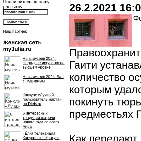
Подпишитесь на нашу
26.2.2021 16:
рассылку
Фо
Наш партнёр
Женская сеть
myJulia.ru
Правоохранит
Ночь музеев 2024.
Гаити устана
Народное искусство на
высшем уровне
количество о
Ночь музеев 2024. Бал
с Пушкиным
которым удал
Конкурс «Лучший
покинуть тюрь
пользователь марта»
на Diets.ru
предместьях П
6 интересных
традиций встречи
нового года со всего
мира
«Ёлка телеканала
Как передают
Карусель» в Крокусе