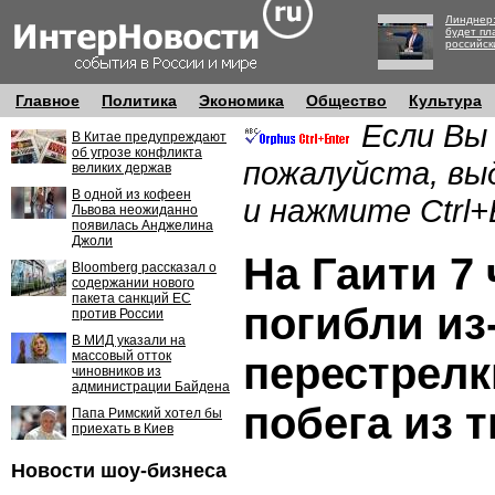
Линднер:
будет пл
российск
Главное
Политика
Экономика
Общество
Культура
Если Вы
В Китае предупреждают
об угрозе конфликта
пожалуйста, вы
великих держав
В одной из кофеен
и нажмите Ctrl+
Львова неожиданно
появилась Анджелина
Джоли
На Гаити 7
Bloomberg рассказал о
содержании нового
пакета санкций ЕС
погибли из
против России
В МИД указали на
массовый отток
перестрелк
чиновников из
администрации Байдена
побега из
Папа Римский хотел бы
приехать в Киев
Новости шоу-бизнеса