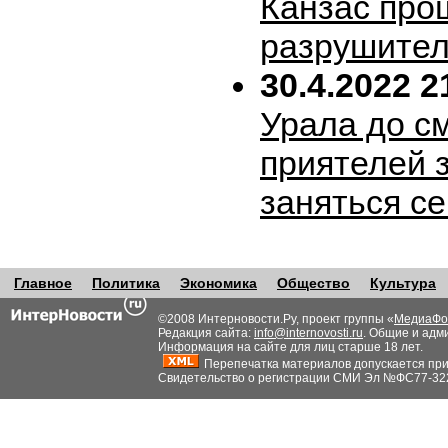
Канзас про
разрушител
30.4.2022 2
Урала до с
приятелей 
заняться с
Главное
Политика
Экономика
Общество
Культура
©2008 Интерновости.Ру, проект группы «
МедиаФо
Редакция сайта:
info@internovosti.ru
. Общие и адм
Информация на сайте для лиц старше 18 лет.
Перепечатка материалов допускается при н
Свидетельство о регистрации СМИ Эл №ФС77-32