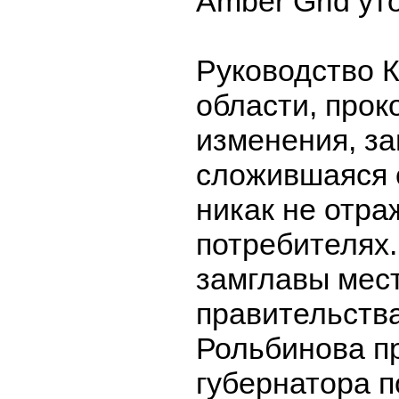
Amber Grid ут
Руководство 
области, про
изменения, за
сложившаяся 
никак не отра
потребителях.
замглавы мес
правительств
Рольбинова п
губернатора п