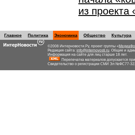
из проекта
Главное
Политика
Экономика
Общество
Культура
©2008 Интерновости.Ру, проект группы «
МедиаФо
Редакция сайта:
info@internovosti.ru
. Общие и адм
Информация на сайте для лиц старше 18 лет.
Перепечатка материалов допускается при н
Свидетельство о регистрации СМИ Эл №ФС77-32