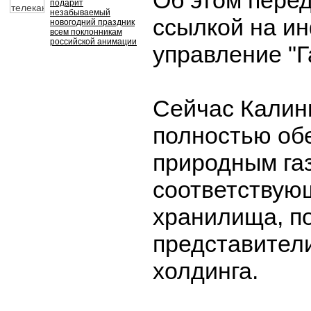
Об этом пере
подарит
незабываемый
ссылкой на и
новогодний праздник
всем поклонникам
российской анимации
управление "Г
Сейчас Калин
полностью об
природным газ
соответствую
хранилища, п
представители
холдинга.