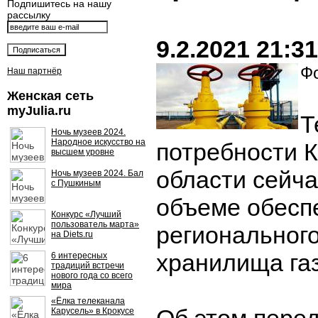
Подпишитесь на нашу
рассылку
9.2.2021 21:31
Фо
Наш партнёр
Женская сеть
myJulia.ru
Т
Ночь музеев 2024.
Народное искусство на
потребности 
высшем уровне
области сейча
Ночь музеев 2024. Бал
с Пушкиным
объеме обесп
Конкурс «Лучший
пользователь марта»
региональног
на Diets.ru
хранилища газ
6 интересных
традиций встречи
нового года со всего
мира
«Ёлка телеканала
Карусель» в Крокусе