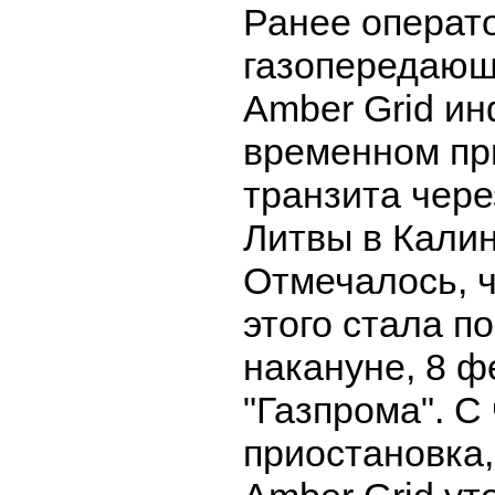
Ранее операт
газопередающ
Amber Grid и
временном пр
транзита чер
Литвы в Калин
Отмечалось, 
этого стала п
накануне, 8 ф
"Газпрома". С
приостановка,