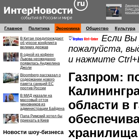
Линднер:
будет пл
российск
Главное
Политика
Экономика
Общество
Культура
Если Вы
В Китае предупреждают
об угрозе конфликта
пожалуйста, вы
великих держав
В одной из кофеен
и нажмите Ctrl+
Львова неожиданно
появилась Анджелина
Джоли
Газпром: п
Bloomberg рассказал о
содержании нового
пакета санкций ЕС
Калинингр
против России
В МИД указали на
массовый отток
области в г
чиновников из
администрации Байдена
обеспечив
Папа Римский хотел бы
приехать в Киев
хранилища
Новости шоу-бизнеса