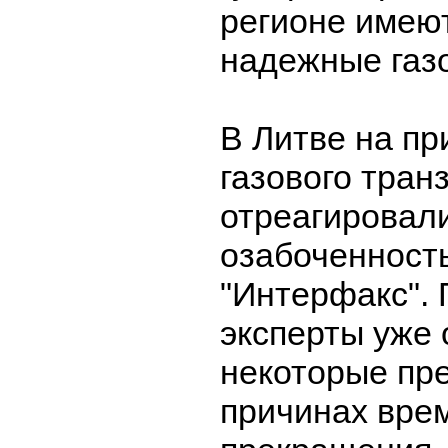
регионе имею
надежные газ
В Литве на пр
газового тран
отреагировали
озабоченност
"Интерфакс". 
эксперты уже 
некоторые пр
причинах вре